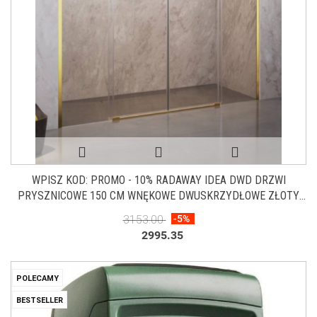
WPISZ KOD: PROMO - 10% RADAWAY IDEA DWD DRZWI
PRYSZNICOWE 150 CM WNĘKOWE DWUSKRZYDŁOWE ZŁOTY
POŁYSK/SZKŁO PRZEZROCZYSTE 387125-09-01
3153.00
-5%
2995.35
POLECAMY
BESTSELLER