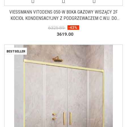
VIESSMANN VITODENS 050-W B0KA GAZOWY WISZĄCY 2F
KOCIOŁ KONDENSACYJNY Z PODGRZEWACZEM C.W.U. DO
SYSTEMU SPALINOWEGO 25 KW Z024665
6325.89
-43%
3619.00
BESTSELLER