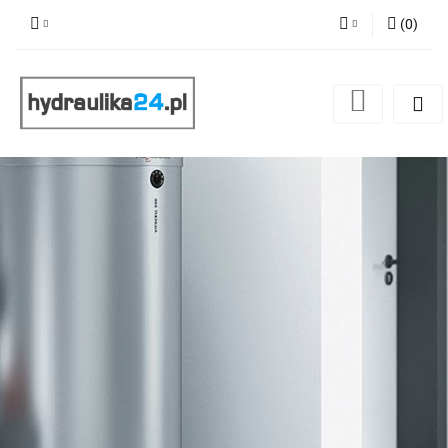
(
0
)
Zaloguj się
Zarejestruj się
Dodaj zgłoszenie