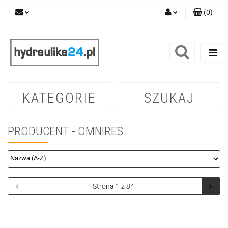
(
0
)
Zaloguj się
Zarejestruj się
Dodaj zgłoszenie
KATEGORIE
SZUKAJ
PRODUCENT - OMNIRES