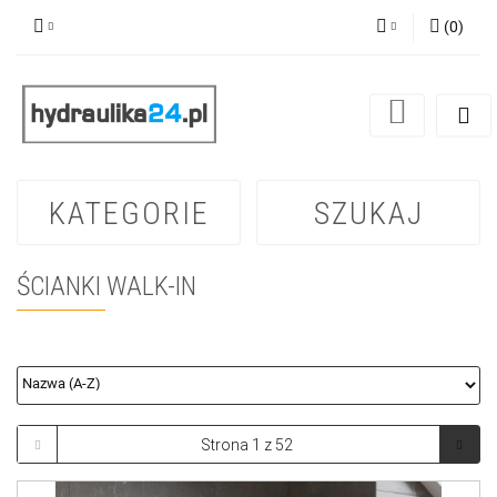
(
0
)
Zaloguj się
Zarejestruj się
Dodaj zgłoszenie
KATEGORIE
SZUKAJ
ŚCIANKI WALK-IN