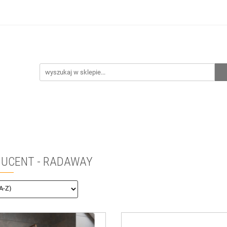
hnia
Ogrzewanie
Centralne odkurzanie
Przepo
CENA ZESTAWÓW
Kontakt
Raty/Leasing
CENTRALNE ODKURZANIE
PRZEPOMPOWNIE
WYPRZED
UCENT - RADAWAY