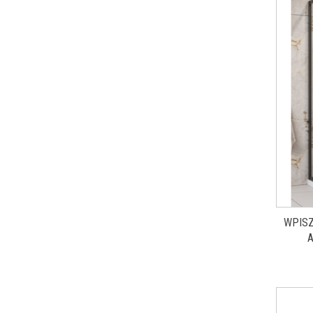
WPISZ
PRYSZN
CZARN