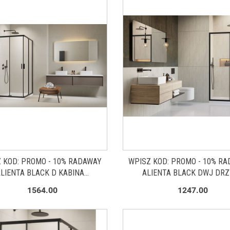
 KOD: PROMO - 10% RADAWAY
WPISZ KOD: PROMO - 10% R
LIENTA BLACK D KABINA
ALIENTA BLACK DWJ DRZ
PRYSZNICOWA 90X80 CM
PRYSZNICOWE 120 CM ROZS
1564.00
1247.00
OKĄTNA CZARNY MAT/SZKŁO
CZARNY MAT/SZKŁO PRZEZRO
ZROCZYSTE 10258090-54-01
10260120-54-01