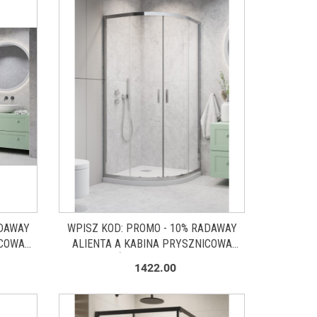
ADAWAY
WPISZ KOD: PROMO - 10% RADAWAY
ICOWA
ALIENTA A KABINA PRYSZNICOWA
M/SZKŁO
90X90 CM PÓŁOKRĄGŁA CHROM/SZKŁO
1422.00
01-01
PRZEZROCZYSTE 10229090-01-01