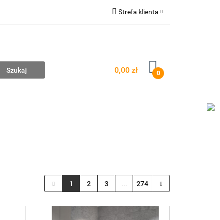
Strefa klienta
mpownie
Zaloguj się
Zarejestruj się
Dodaj zgłoszenie
0,00 zł
0
AŻ
WYCENA ZESTAWÓW
KONTAKT
1
2
3
...
274