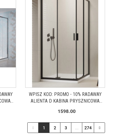
ADAWAY
WPISZ KOD: PROMO - 10% RADAWAY
ICOWA
ALIENTA D KABINA PRYSZNICOWA
HROM
100X80 CM PROSTOKĄTNA CZARNY
1598.00
YSTE
MAT/SZKŁO PRZEZROCZYSTE
10258010-54-01
1
2
3
...
274