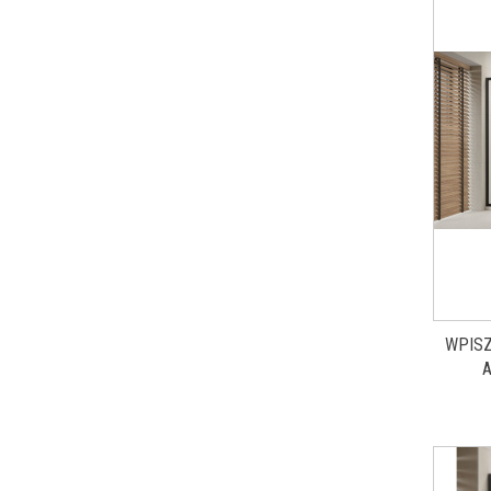
WPISZ
A
PROST
PRZE