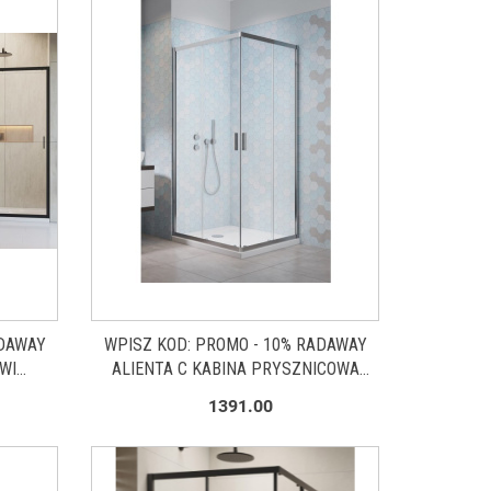
ADAWAY
WPISZ KOD: PROMO - 10% RADAWAY
WI
ALIENTA C KABINA PRYSZNICOWA
UWANE
80X80 CM KWADRATOWA
1391.00
CZYSTE
CHROM/SZKŁO PRZEZROCZYSTE
10238080-01-01