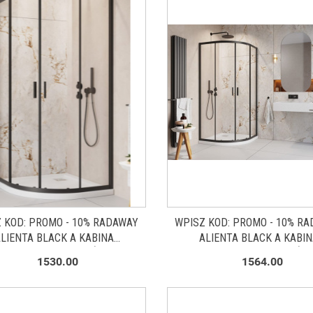
 KOD: PROMO - 10% RADAWAY
WPISZ KOD: PROMO - 10% R
ALIENTA BLACK A KABINA
ALIENTA BLACK A KABIN
ICOWA 80X80 CM PÓŁOKRĄGŁA
PRYSZNICOWA 90X90 CM PÓŁ
1530.00
1564.00
Y MAT/SZKŁO PRZEZROCZYSTE
CZARNY MAT/SZKŁO PRZEZRO
10228080-54-01
10229090-54-01