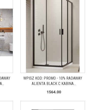
ADAWAY
WPISZ KOD: PROMO - 10% RADAWAY
A
ALIENTA BLACK C KABINA
OKRĄGŁA
PRYSZNICOWA 90X90 CM
1564.00
CZYSTE
KWADRATOWA CZARNY MAT/SZKŁO
PRZEZROCZYSTE 10239090-54-01