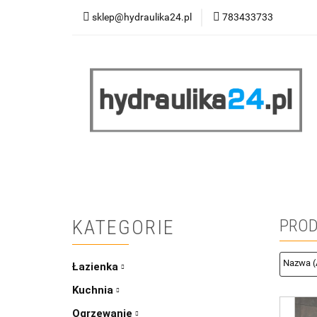
sklep@hydraulika24.pl
783433733
Łazienka
Kuc
Wyprzedaż
WY
ŁAZIENKA
KUCHNIA
OGRZEWANIE
RATY/LEASING
KATEGORIE
PROD
Łazienka
Kuchnia
Ogrzewanie