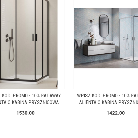
 KOD: PROMO - 10% RADAWAY
WPISZ KOD: PROMO - 10% R
NTA C KABINA PRYSZNICOWA
ALIENTA C KABINA PRYSZN
0 CM KWADRATOWA CZARNY
90X90 CM KWADRATOWA C
1530.00
1422.00
T/SZKŁO PRZEZROCZYSTE
POŁYSK/SZKŁO PRZEZROCZ
10238080-54-01
10239090-01-01