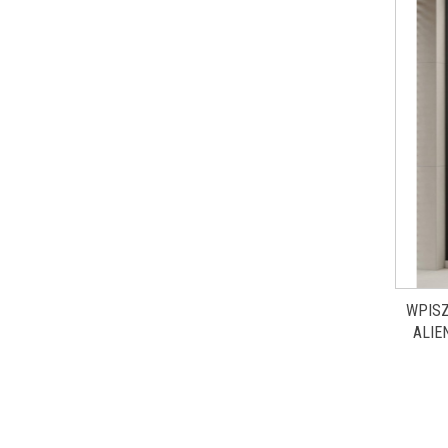
WPISZ
ALIE
80X8
MA