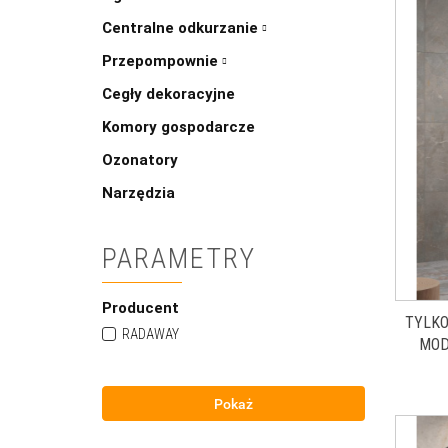
Centralne odkurzanie
Przepompownie
Cegły dekoracyjne
Komory gospodarcze
Ozonatory
Narzędzia
PARAMETRY
Producent
TYLKO
RADAWAY
MOD
ŚCIAN
CM 
Pokaż