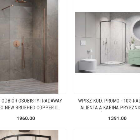
 ODBIÓR OSOBISTY! RADAWAY
WPISZ KOD: PROMO - 10% R
O NEW BRUSHED COPPER II
ALIENTA A KABINA PRYSZN
KA PRYSZNICOWA WALK-IN 100
80X80 CM PÓŁOKRĄGŁA CHRO
1960.00
1391.00
MIEDŹ SZCZOT/SZK.PRZEZ
PRZEZROCZYSTE 10228080-
389104-93-01