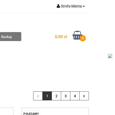
Strefa klienta
pompownie
Zaloguj się
Zarejestruj się
Dodaj zgłoszenie
0,00 zł
0
EDAŻ
WYCENA ZESTAWÓW
KONTAKT
1
2
3
4
POLECAMY