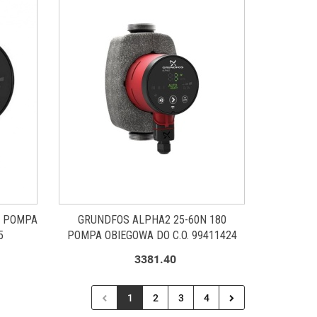
- POMPA
GRUNDFOS ALPHA2 25-60N 180
5
POMPA OBIEGOWA DO C.O. 99411424
3381.40
1
2
3
4