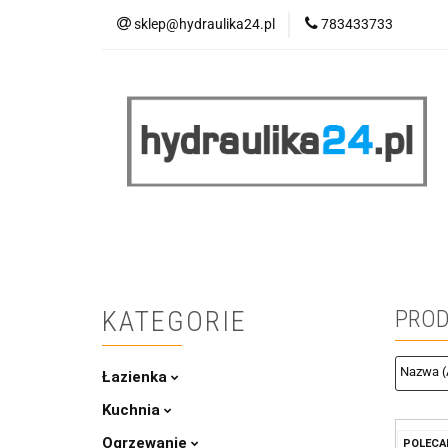
sklep@hydraulika24.pl
783433733
Łazienka
Kuc
Wyprzedaż
WY
ŁAZIENKA
KUCHNIA
OGRZEWANIE
RATY/LEASING
KATEGORIE
PROD
Łazienka
Kuchnia
Ogrzewanie
POLECA