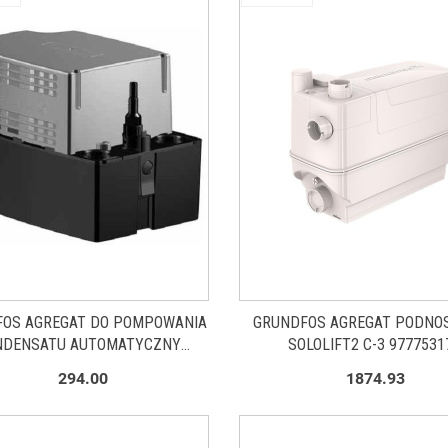
FOS AGREGAT DO POMPOWANIA
GRUNDFOS AGREGAT PODNO
NDENSATU AUTOMATYCZNY
SOLOLIFT2 C-3 9777531
T 1 LS 240 V 0.7 KW 98455601
294.00
1874.93