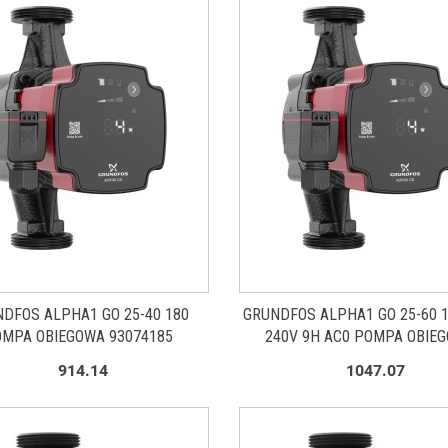
Produkt niedostępny
DFOS ALPHA1 GO 25-40 180
GRUNDFOS ALPHA1 GO 25-60 1
MPA OBIEGOWA 93074185
240V 9H AC0 POMPA OBIE
93074169
914.14
1047.07