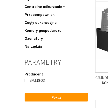
Centralne odkurzanie
Przepompownie
Cegły dekoracyjne
Komory gospodarcze
Ozonatory
Narzędzia
PARAMETRY
Producent
GRUND
GRUNDFOS
KO
CONLIF
Pokaż