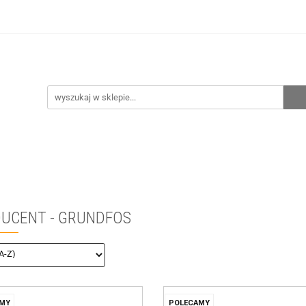
hnia
Ogrzewanie
Centralne odkurzanie
Prze
CENA ZESTAWÓW
Kontakt
Raty/Leasing
CENTRALNE ODKURZANIE
PRZEPOMPOWNIE
WYPRZ
UCENT - GRUNDFOS
MY
POLECAMY