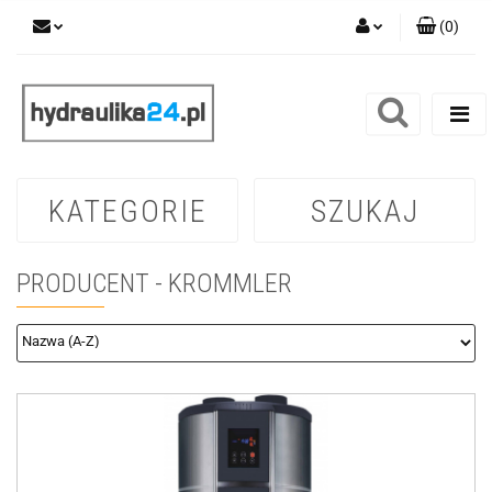
(
0
)
Zaloguj się
Zarejestruj się
Dodaj zgłoszenie
KATEGORIE
SZUKAJ
PRODUCENT - KROMMLER