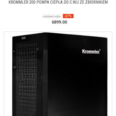
KROMMLER 200 POMPA CIEPŁA DO C.W.U ZE ZBIORNIKIEM
10947.00
-37%
6899.00