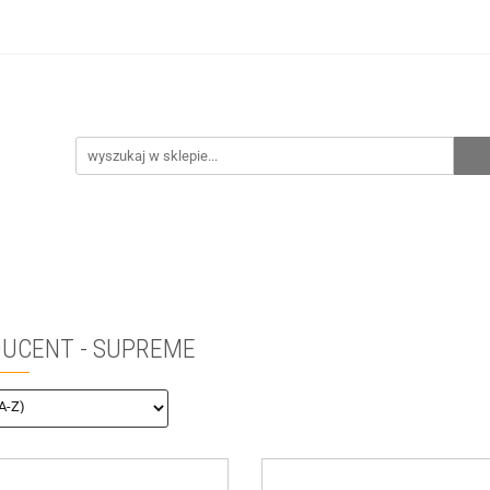
hnia
Ogrzewanie
Centralne odkurzanie
Prze
CENA ZESTAWÓW
Kontakt
Raty/Leasing
CENTRALNE ODKURZANIE
PRZEPOMPOWNIE
WYPRZE
UCENT - SUPREME