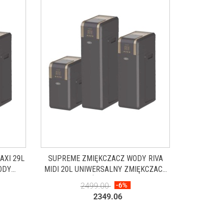
AXI 29L
SUPREME ZMIĘKCZACZ WODY RIVA
ODY
MIDI 20L UNIWERSALNY ZMIĘKCZACZ
ZYCH
WODY DO DOMÓW JEDNORODZINNYCH
2499.00
-6%
YSOKIM
2349.06