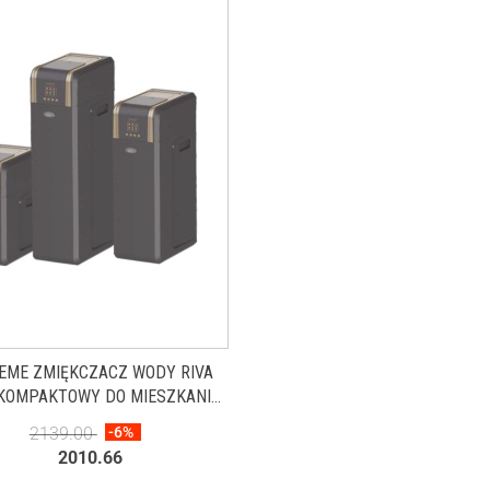
EME ZMIĘKCZACZ WODY RIVA
- KOMPAKTOWY DO MIESZKANIA
10L
2139.00
-6%
2010.66