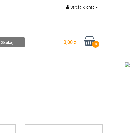
Strefa klienta
pompownie
Zaloguj się
Zarejestruj się
Dodaj zgłoszenie
0,00 zł
0
DAŻ
WYCENA ZESTAWÓW
KONTAKT