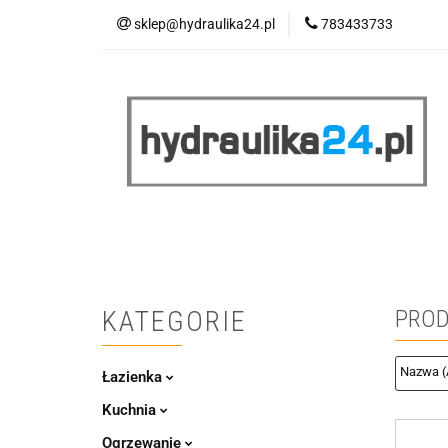
sklep@hydraulika24.pl
783433733
Łazienka
Kuc
Wyprzedaż
WY
ŁAZIENKA
KUCHNIA
OGRZEWANIE
RATY/LEASING
KATEGORIE
PROD
Łazienka
Kuchnia
Ogrzewanie