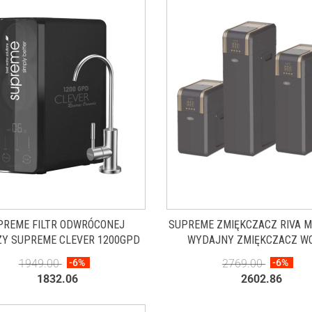
PREME FILTR ODWRÓCONEJ
SUPREME ZMIĘKCZACZ RIVA M
Y SUPREME CLEVER 1200GPD
WYDAJNY ZMIĘKCZACZ W
PRZEZNACZONY DO WIĘKS
1949.00
-6%
2769.00
-6%
DOMÓW I GOSPODARSTW O W
1832.06
2602.86
ZUŻYCIU WODY