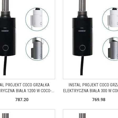
TAL PROJEKT COCO GRZAŁKA
INSTAL PROJEKT COCO GRZ
RYCZNA BIAŁA 1200 W COCO-
ELEKTRYCZNA BIAŁA 300 W CO
12C1
787.20
769.98