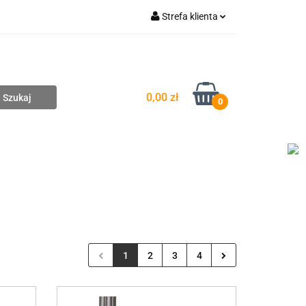
Strefa klienta
pompownie
Zaloguj się
Zarejestruj się
Dodaj zgłoszenie
0,00 zł
0
DAŻ
WYCENA ZESTAWÓW
KONTAKT
1
2
3
4