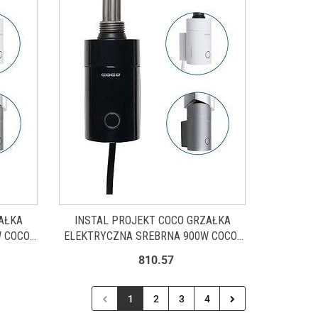
AŁKA
INSTAL PROJEKT COCO GRZAŁKA
 COCO-
ELEKTRYCZNA SREBRNA 900W COCO-
09C3
810.57
1
2
3
4