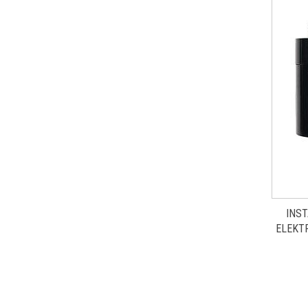
INS
ELEKT