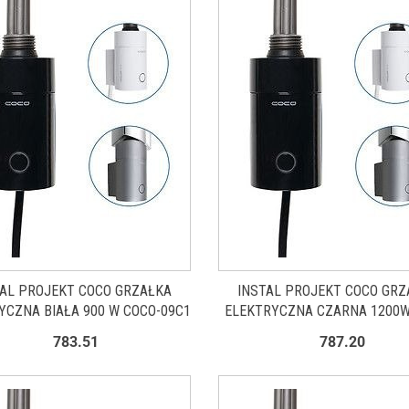
TAL PROJEKT COCO GRZAŁKA
INSTAL PROJEKT COCO GRZ
YCZNA BIAŁA 900 W COCO-09C1
ELEKTRYCZNA CZARNA 1200W
12C2
783.51
787.20