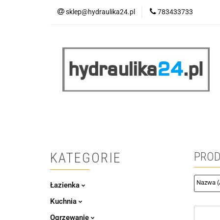
sklep@hydraulika24.pl
783433733
Łazienka
Kuc
Wyprzedaż
WY
ŁAZIENKA
KUCHNIA
OGRZEWANIE
RATY/LEASING
KATEGORIE
PROD
Łazienka
Kuchnia
Ogrzewanie