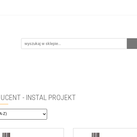
hnia
Ogrzewanie
Centralne odkurzanie
Prze
CENA ZESTAWÓW
Kontakt
Raty/Leasing
CENTRALNE ODKURZANIE
PRZEPOMPOWNIE
WYPRZE
UCENT - INSTAL PROJEKT