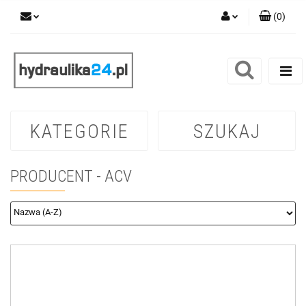
(
0
)
Zaloguj się
Zarejestruj się
Dodaj zgłoszenie
KATEGORIE
SZUKAJ
PRODUCENT - ACV