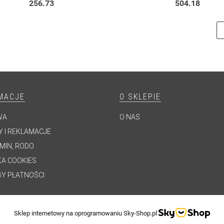
256.73
504.18
MACJE
O SKLEPIE
WA
O NAS
 I REKLAMACJE
MIN, RODO
KA COOKIES
Y PŁATNOŚCI
Sklep internetowy na oprogramowaniu Sky-Shop.pl