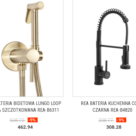
ATERIA BIDETOWA LUNGO LOOP
REA BATERIA KUCHENNA C
A SZCZOTKOWANA REA-B6311
CZARNA REA-B4820
508.72
-9%
338.77
-9%
462.94
308.28