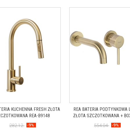
TERIA KUCHENNA FRESH ZŁOTA
REA BATERIA PODTYNKOWA 
ZCZOTKOWANA REA-B9148
ZŁOTA SZCZOTKOWANA + BOX
B8652
282.12
-9%
554.04
-9%