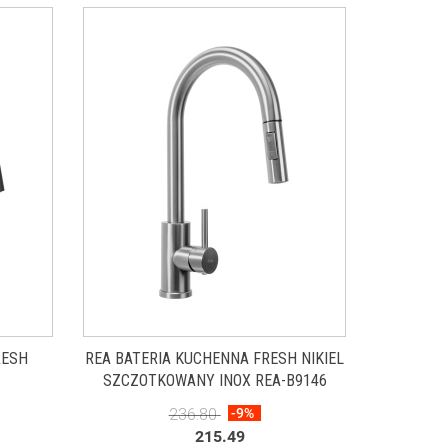
RESH
REA BATERIA KUCHENNA FRESH NIKIEL
SZCZOTKOWANY INOX REA-B9146
236.80
-9%
215.49