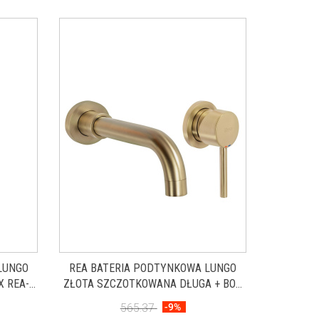
LUNGO
REA BATERIA PODTYNKOWA LUNGO
 REA-
ZŁOTA SZCZOTKOWANA DŁUGA + BOX
REA-B4109
565.37
-9%