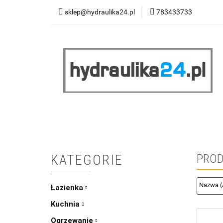
sklep@hydraulika24.pl
783433733
Łazienka
Kuc
Wyprzedaż
WY
ŁAZIENKA
KUCHNIA
OGRZEWANIE
RATY/LEASING
KATEGORIE
PROD
Łazienka
Kuchnia
Ogrzewanie