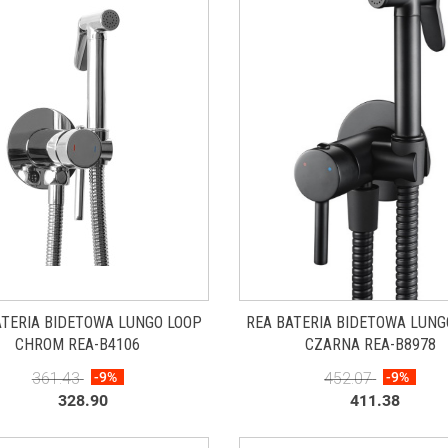
ATERIA BIDETOWA LUNGO LOOP
REA BATERIA BIDETOWA LUNG
CHROM REA-B4106
CZARNA REA-B8978
361.43
-9%
452.07
-9%
328.90
411.38