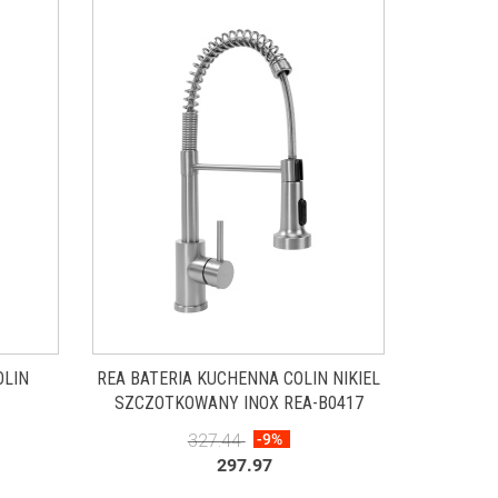
OLIN
REA BATERIA KUCHENNA COLIN NIKIEL
SZCZOTKOWANY INOX REA-B0417
327.44
-9%
297.97