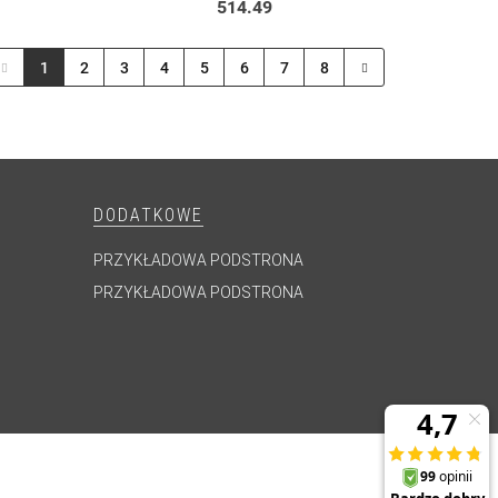
514.49
1
2
3
4
5
6
7
8
DODATKOWE
PRZYKŁADOWA PODSTRONA
PRZYKŁADOWA PODSTRONA