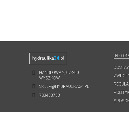
INFOR
DOSTA
HANDLOWA 2, 07-200
ZWROTY
WYSZKÓW
REGULA
SKLEP@HYDRAULIKA24.PL
POLITY
783433733
SPOSOB