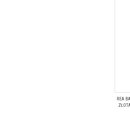
REA B
ZŁOT