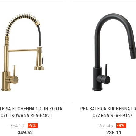
TERIA KUCHENNA COLIN ZŁOTA
REA BATERIA KUCHENNA F
ZCZOTKOWANA REA-B4821
CZARNA REA-B9147
384.09
-9%
259.46
-9%
349.52
236.11