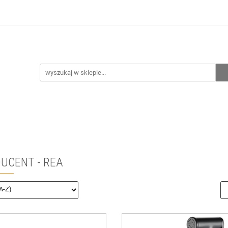
hnia
Ogrzewanie
Centralne odkurzanie
Przepo
CENA ZESTAWÓW
Kontakt
Raty/Leasing
CENTRALNE ODKURZANIE
PRZEPOMPOWNIE
WYPRZED
UCENT - REA