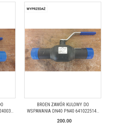
WYPRZEDAŻ
DO
BROEN ZAWÓR KULOWY DO
240032
WSPAWANIA DN40 PN40 6410225140
WYPRZEDAŻ
200.00