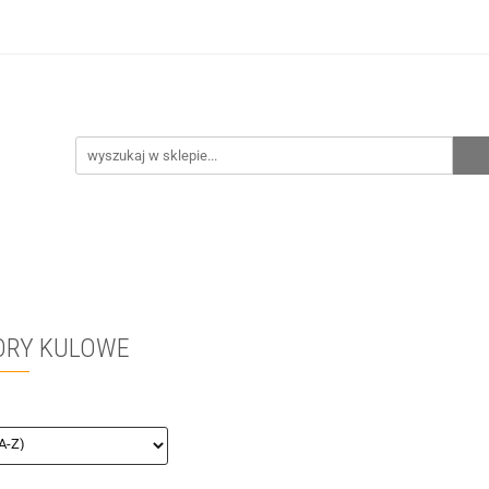
hnia
Ogrzewanie
Centralne odkurzanie
Prze
CENA ZESTAWÓW
Kontakt
Raty/Leasing
CENTRALNE ODKURZANIE
PRZEPOMPOWNIE
WYPRZE
RY KULOWE