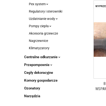
Pex system
WYPRZE
Regulatory i sterowniki
Uzdatnianie wody
Pompy ciepła
Akcesoria grzewcze
Nagrzewnice
Klimatyzatory
Centralne odkurzanie
Przepompownie
Cegły dekoracyjne
Komory gospodarcze
B
Ozonatory
WSPAW
Narzędzia