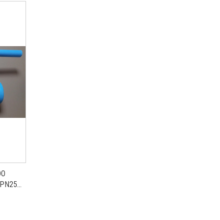
DO
 PN25
Ż