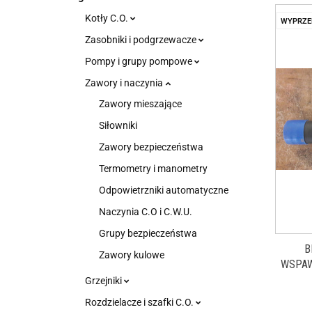
Kotły C.O.
WYPRZE
Zasobniki i podgrzewacze
Pompy i grupy pompowe
Zawory i naczynia
Zawory mieszające
Siłowniki
Zawory bezpieczeństwa
Termometry i manometry
Odpowietrzniki automatyczne
Naczynia C.O i C.W.U.
Grupy bezpieczeństwa
B
Zawory kulowe
WSPAW
Grzejniki
Rozdzielacze i szafki C.O.