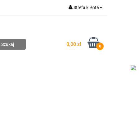
Strefa klienta
pompownie
Zaloguj się
Zarejestruj się
Dodaj zgłoszenie
0,00 zł
0
DAŻ
WYCENA ZESTAWÓW
KONTAKT