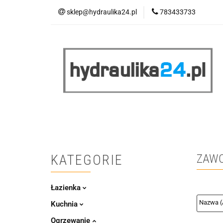
sklep@hydraulika24.pl
783433733
Łazienka
Kuc
Wyprzedaż
WY
ŁAZIENKA
KUCHNIA
OGRZEWANIE
RATY/LEASING
KATEGORIE
ZAWO
Łazienka
Kuchnia
Ogrzewanie