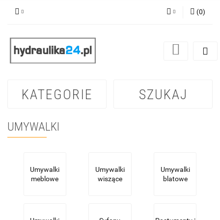
(
0
)
Zaloguj się
Zarejestruj się
Dodaj zgłoszenie
KATEGORIE
SZUKAJ
UMYWALKI
Umywalki
Umywalki
Umywalki
meblowe
wiszące
blatowe