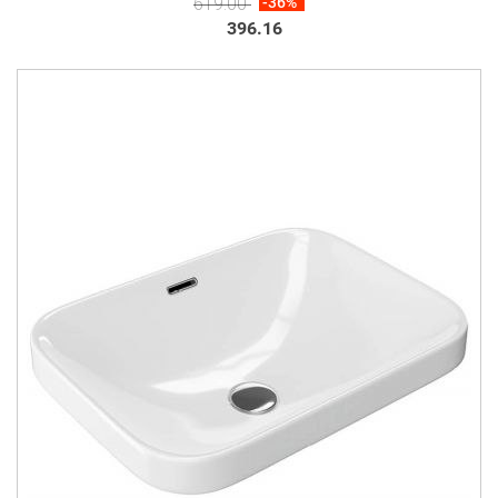
619.00
-36%
396.16