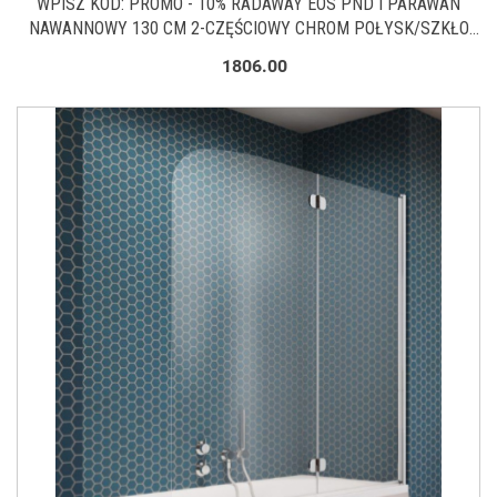
WPISZ KOD: PROMO - 10% RADAWAY EOS PND I PARAWAN
NAWANNOWY 130 CM 2-CZĘŚCIOWY CHROM POŁYSK/SZKŁO
PRZEZROCZYSTE 1205202-101L
1806.00