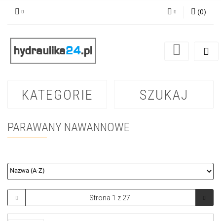
(
0
)
Zaloguj się
Zarejestruj się
Dodaj zgłoszenie
KATEGORIE
SZUKAJ
PARAWANY NAWANNOWE