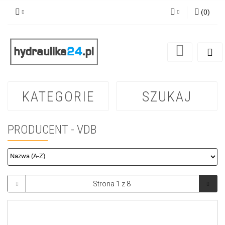
(
0
)
Zaloguj się
Zarejestruj się
Dodaj zgłoszenie
KATEGORIE
SZUKAJ
PRODUCENT - VDB