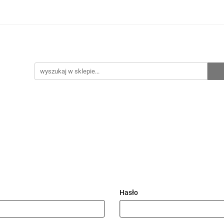
hnia
Ogrzewanie
Centralne odkurzanie
Prze
CENA ZESTAWÓW
Kontakt
Raty/Leasing
CENTRALNE ODKURZANIE
PRZEPOMPOWNIE
WYPRZE
Hasło