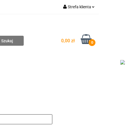
Strefa klienta
pompownie
Zaloguj się
Zarejestruj się
Dodaj zgłoszenie
0,00 zł
0
DAŻ
WYCENA ZESTAWÓW
KONTAKT