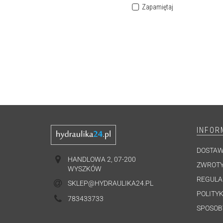
Zapamiętaj
INFOR
DOSTA
HANDLOWA 2, 07-200
ZWROTY
WYSZKÓW
REGULA
SKLEP@HYDRAULIKA24.PL
POLITYK
783433733
SPOSOB