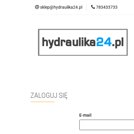
sklep@hydraulika24.pl
783433733
Łazienka
Kuc
Wyprzedaż
WY
ŁAZIENKA
KUCHNIA
OGRZEWANIE
RATY/LEASING
ZALOGUJ SIĘ
E-mail