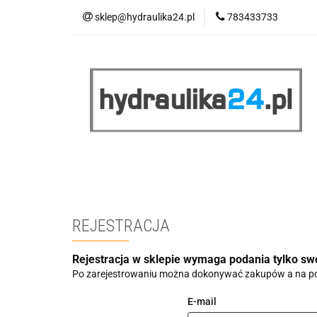
sklep@hydraulika24.pl
783433733
Łazienka
Kuc
Wyprzedaż
WY
ŁAZIENKA
KUCHNIA
OGRZEWANIE
RATY/LEASING
REJESTRACJA
Rejestracja w sklepie wymaga podania tylko sw
Po zarejestrowaniu można dokonywać zakupów a na po
E-mail