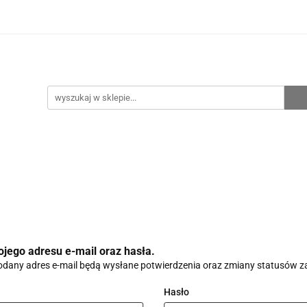
hnia
Ogrzewanie
Centralne odkurzanie
Prze
CENA ZESTAWÓW
Kontakt
Raty/Leasing
CENTRALNE ODKURZANIE
PRZEPOMPOWNIE
WYPRZE
ojego adresu e-mail oraz hasła.
dany adres e-mail będą wysłane potwierdzenia oraz zmiany statusów 
Hasło