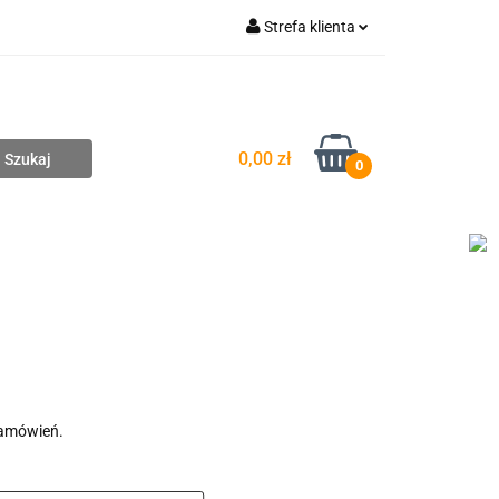
Strefa klienta
pompownie
Zaloguj się
Zarejestruj się
Dodaj zgłoszenie
0,00 zł
0
DAŻ
WYCENA ZESTAWÓW
KONTAKT
zamówień.