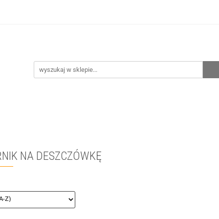
hnia
Ogrzewanie
Centralne odkurzanie
Prze
CENA ZESTAWÓW
Kontakt
Raty/Leasing
CENTRALNE ODKURZANIE
PRZEPOMPOWNIE
WYPRZE
RNIK NA DESZCZÓWKĘ