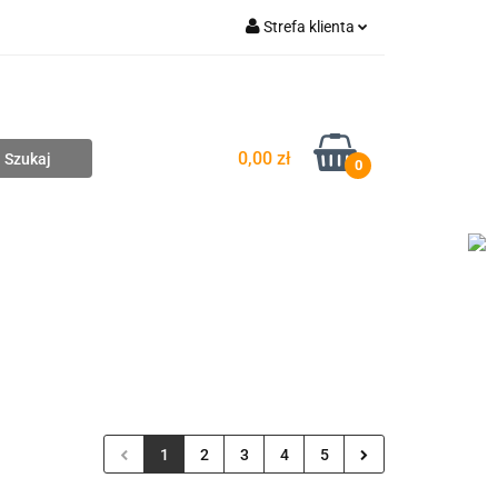
Strefa klienta
pompownie
Zaloguj się
Zarejestruj się
Dodaj zgłoszenie
0,00 zł
0
DAŻ
WYCENA ZESTAWÓW
KONTAKT
1
2
3
4
5