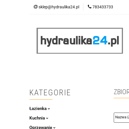
sklep@hydraulika24.pl
783433733
Łazienka
Kuc
Wyprzedaż
WY
ŁAZIENKA
KUCHNIA
OGRZEWANIE
RATY/LEASING
KATEGORIE
ZBIO
Łazienka
Kuchnia
Ogrzewanie