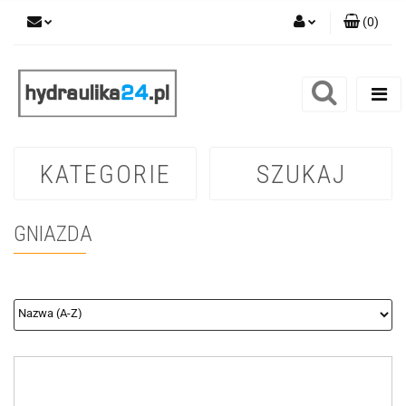
(
0
)
Zaloguj się
Zarejestruj się
Dodaj zgłoszenie
KATEGORIE
SZUKAJ
GNIAZDA