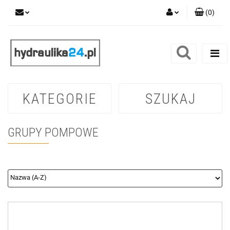
(
0
)
Zaloguj się
Zarejestruj się
Dodaj zgłoszenie
KATEGORIE
SZUKAJ
GRUPY POMPOWE