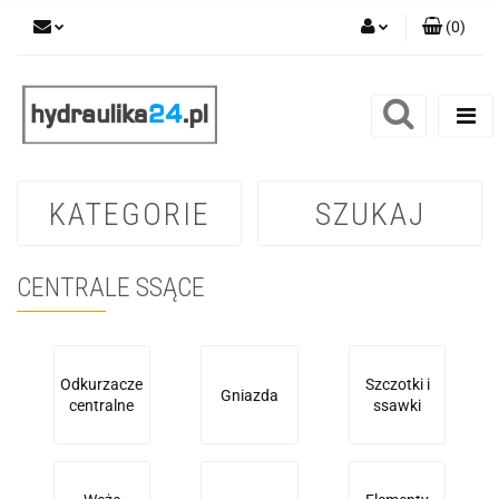
(
0
)
Zaloguj się
Zarejestruj się
Dodaj zgłoszenie
KATEGORIE
SZUKAJ
CENTRALE SSĄCE
Odkurzacze
Szczotki i
Gniazda
centralne
ssawki