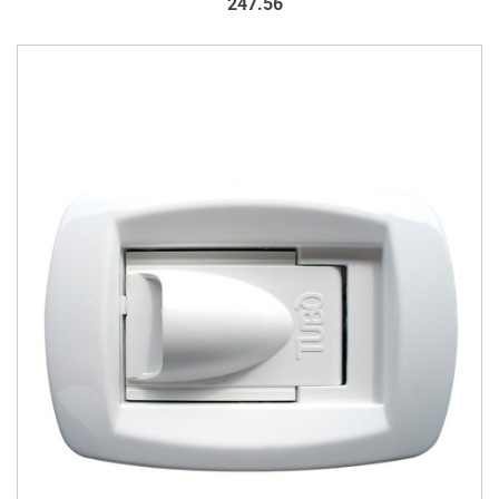
247.56