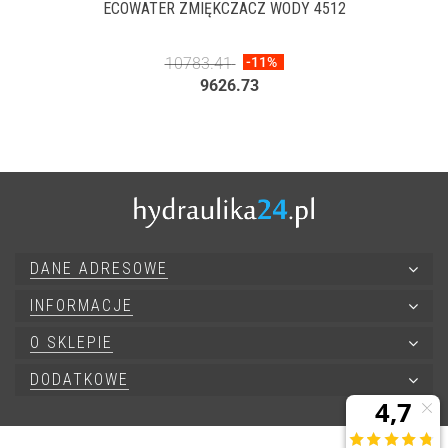
ECOWATER ZMIĘKCZACZ WODY 4512
10783.41
-11%
9626.73
DANE ADRESOWE
INFORMACJE
O SKLEPIE
DODATKOWE