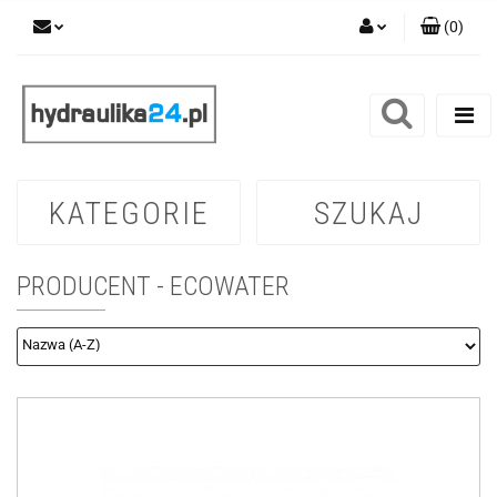
(
0
)
Zaloguj się
Zarejestruj się
Dodaj zgłoszenie
KATEGORIE
SZUKAJ
PRODUCENT - ECOWATER