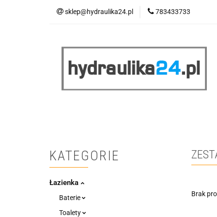
sklep@hydraulika24.pl
783433733
Łazienka
Kuc
Wyprzedaż
WY
ŁAZIENKA
KUCHNIA
OGRZEWANIE
RATY/LEASING
KATEGORIE
ZEST
Łazienka
Brak pr
Baterie
Toalety