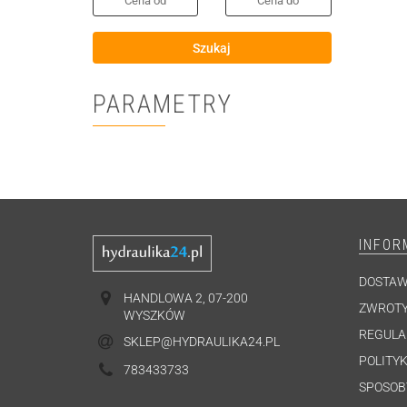
Szukaj
PARAMETRY
INFOR
DOSTA
HANDLOWA 2, 07-200
ZWROTY
WYSZKÓW
REGULA
SKLEP@HYDRAULIKA24.PL
POLITYK
783433733
SPOSOB