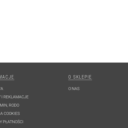
MACJE
O SKLEPIE
WA
O NAS
 I REKLAMACJE
MIN, RODO
A COOKIES
Y PŁATNOŚCI