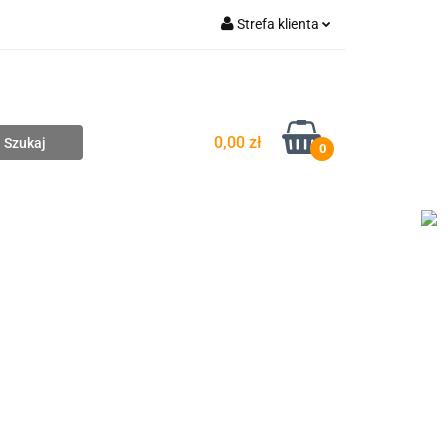
Strefa klienta
pompownie
Zaloguj się
Zarejestruj się
Dodaj zgłoszenie
0,00 zł
0
DAŻ
WYCENA ZESTAWÓW
KONTAKT