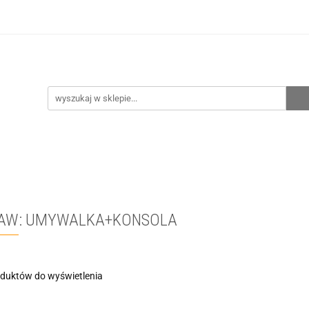
hnia
Ogrzewanie
Centralne odkurzanie
Prze
CENA ZESTAWÓW
Kontakt
Raty/Leasing
CENTRALNE ODKURZANIE
PRZEPOMPOWNIE
WYPRZE
AW: UMYWALKA+KONSOLA
oduktów do wyświetlenia