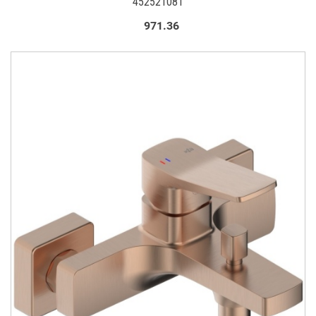
452521081
971.36