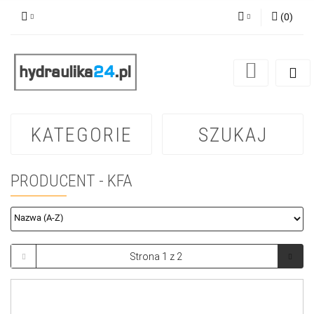
(
0
)
Zaloguj się
Zarejestruj się
Dodaj zgłoszenie
KATEGORIE
SZUKAJ
PRODUCENT - KFA