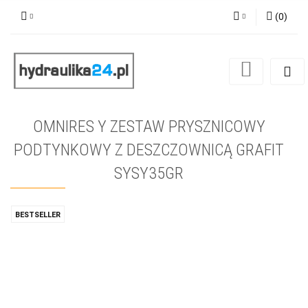
(
0
)
Zaloguj się
Zarejestruj się
Dodaj zgłoszenie
OMNIRES Y ZESTAW PRYSZNICOWY
PODTYNKOWY Z DESZCZOWNICĄ GRAFIT
SYSY35GR
BESTSELLER