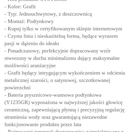
- Kolor: Grafit
- Typ: Jednouchwytowy, z deszczownicą
- Montaż: Podtynkowy
- Kupuj tylko w certyfikowanym sklepie internetowym
- Czysta linia i nieskazitelną forma, będące wyrazem
pasji w dążeniu do ideału
- Ponadczasowy, perfekcyjnie dopracowany wzór
stworzony w duchu minimalizmu dający maksymalne
możliwości aranżacyjne
- Grafit będący intrygującym wykończeniem w odcieniu
metalicznej szarości, o satynowej, szczotkowanej
powierzchni
- Bateria prysznicowo-wannowa podtynkowa
(Y1235GR) wyposażona w najwyższej jakości głowicę
ceramiczną, zapewniającą płynną i precyzyjną regulację
strumienia wody oraz gwarantującą niezawodne
funkcjonowanie produktu przez lata
- Najnowszej generacji deszczownica zaprojektowana z