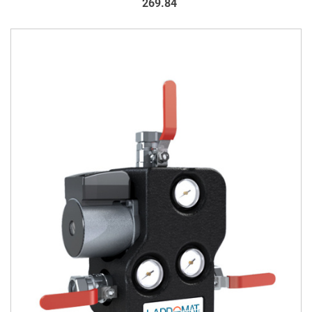
269.84