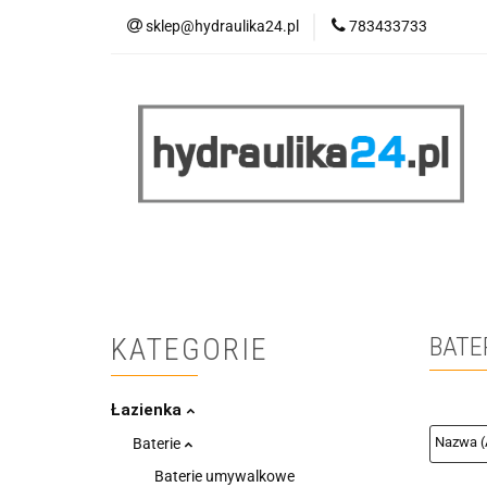
sklep@hydraulika24.pl
783433733
Łazienka
Kuc
Wyprzedaż
WY
ŁAZIENKA
KUCHNIA
OGRZEWANIE
RATY/LEASING
KATEGORIE
BATE
Łazienka
Baterie
Baterie umywalkowe