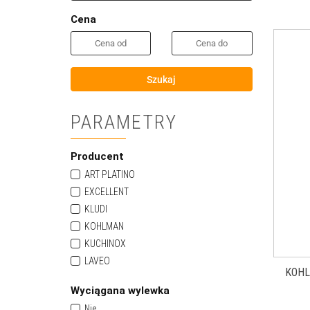
Cena
Szukaj
PARAMETRY
Producent
ART PLATINO
EXCELLENT
KLUDI
KOHLMAN
KUCHINOX
LAVEO
KOHL
Lavita
Wyciągana wylewka
MASSI
Nie