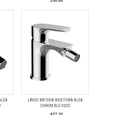
356.00
ALEA
LAVEO BATERIA BIDETOWA ALEA
D
CHROM BLE 032D
427.20