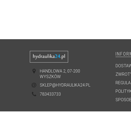
INFOR
DOSTA
HANDLOWA 2, 07-200
ZWROTY
WYSZKÓW
REGULA
SKLEP@HYDRAULIKA24.PL
POLITY
783433733
SPOSOB