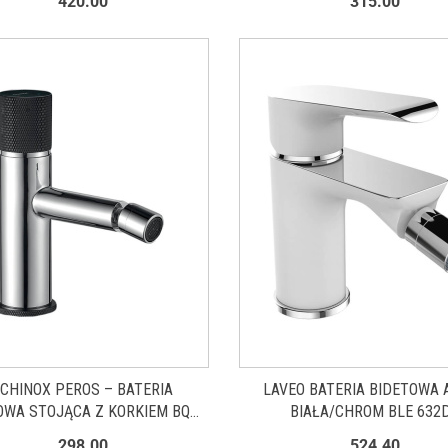
420.00
315.00
CHINOX PEROS – BATERIA
LAVEO BATERIA BIDETOWA 
OWA STOJĄCA Z KORKIEM BQP
BIAŁA/CHROM BLE 632
032D
298.00
524.40