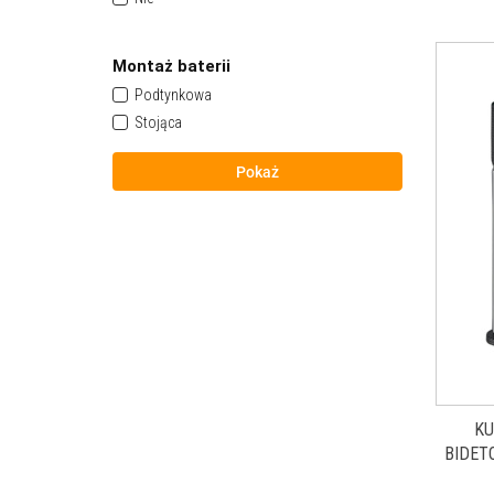
OMNIRES
REA
ROCA
Montaż baterii
Tres
Podtynkowa
Stojąca
Pokaż
KU
BIDET