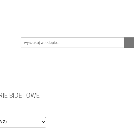
hnia
Ogrzewanie
Centralne odkurzanie
Prze
CENA ZESTAWÓW
Kontakt
Raty/Leasing
CENTRALNE ODKURZANIE
PRZEPOMPOWNIE
WYPRZ
RIE BIDETOWE