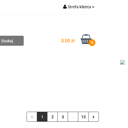
Strefa klienta
pompownie
Zaloguj się
Zarejestruj się
Dodaj zgłoszenie
0,00 zł
0
EDAŻ
WYCENA ZESTAWÓW
KONTAKT
1
2
3
...
13