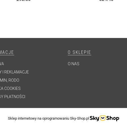
MACJE
O SKLEPIE
WA
O NAS
 I REKLAMACJE
MIN, RODO
KA COOKIES
Y PŁATNOŚCI
Sklep internetowy na oprogramowaniu Sky-Shop.pl