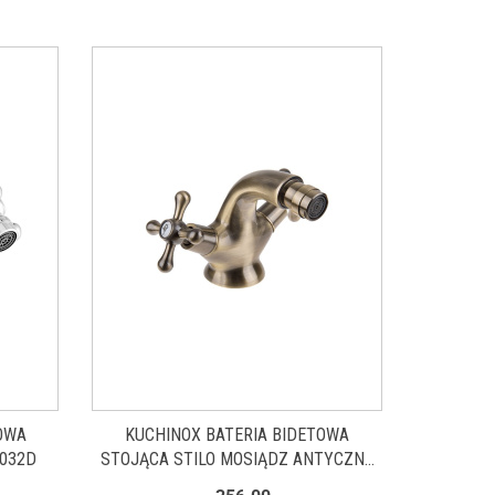
OWA
KUCHINOX BATERIA BIDETOWA
 032D
STOJĄCA STILO MOSIĄDZ ANTYCZNY
BKI 532D