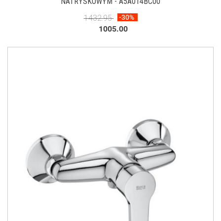
NATRYSKOWYM - A5A014BC00
1432.95
-30%
1005.00