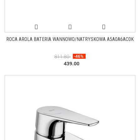
ROCA AROLA BATERIA WANNOWO/NATRYSKOWA A5A0A6AC0K
811.80
-46%
439.00