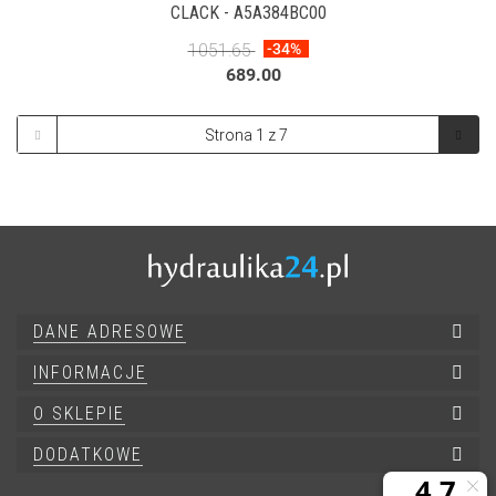
CLACK - A5A384BC00
1051.65
-34%
689.00
DANE ADRESOWE
INFORMACJE
O SKLEPIE
DODATKOWE