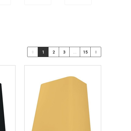
1
2
3
...
15