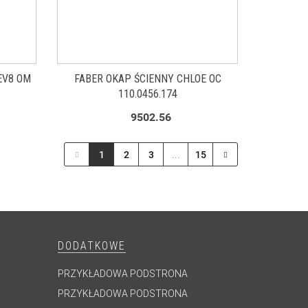
EV8 OM
FABER OKAP ŚCIENNY CHLOE OC
110.0456.174
9502.56
1
2
3
...
15
DODATKOWE
PRZYKŁADOWA PODSTRONA
PRZYKŁADOWA PODSTRONA