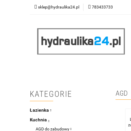
sklep@hydraulika24.pl
783433733
Łazienka
Kuc
Wyprzedaż
WY
ŁAZIENKA
KUCHNIA
OGRZEWANIE
RATY/LEASING
KATEGORIE
AGD
Łazienka
Kuchnia
z
AGD do zabudowy