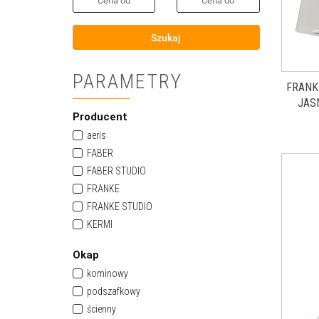
Szukaj
PARAMETRY
FRANK
JAS
Producent
aeris
FABER
FABER STUDIO
FRANKE
FRANKE STUDIO
KERMI
KUCHINOX
Okap
VDB
kominowy
Vents
podszafkowy
Zehnder
ścienny