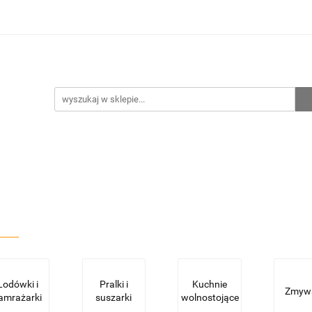
hnia
Ogrzewanie
Centralne odkurzanie
Przepo
CENA ZESTAWÓW
Kontakt
Raty/Leasing
CENTRALNE ODKURZANIE
PRZEPOMPOWNIE
WYPRZED
Lodówki i
Pralki i
Kuchnie
Zmywa
amrażarki
suszarki
wolnostojące