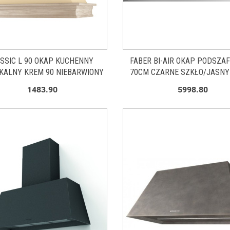
SSIC L 90 OKAP KUCHENNY
FABER BI-AIR OKAP PODSZA
KALNY KREM 90 NIEBARWIONY
70CM CZARNE SZKŁO/JASNY
305.0615.687
1483.90
5998.80