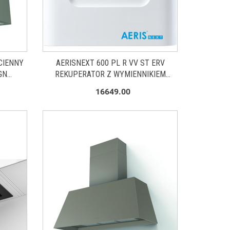
CIENNY
AERISNEXT 600 PL R VV ST ERV
GN
REKUPERATOR Z WYMIENNIKIEM
ENTALPICZNYM 842E-
16649.00
63799_20230413134844