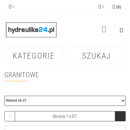
(
0
)
Zaloguj się
Zarejestruj się
Dodaj zgłoszenie
KATEGORIE
SZUKAJ
GRANITOWE