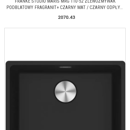
FRANKE STUDIO MARIS MRG 110-52 ZLEWOZMYWAK
PODBLATOWY FRAGRANIT+ CZARNY MAT / CZARNY ODPŁYW
125.0697.759
2070.43