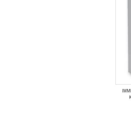
IMM
DWUFU