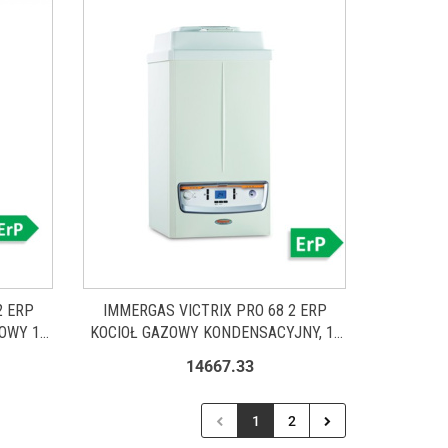
2 ERP
IMMERGAS VICTRIX PRO 68 2 ERP
OWY 1F
KOCIOŁ GAZOWY KONDENSACYJNY, 1-
FUNKCYJNY 3.029368
14667.33
1
2