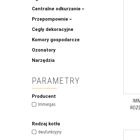
Centralne odkurzanie
Przepompownie
Cegły dekoracyjne
Komory gospodarcze
Ozonatory
Narzędzia
PARAMETRY
Producent
IMM
Immergas
ROZ
Rodzaj kotła
dwufunkcyjny