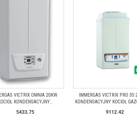
ERGAS VICTRIX OMNIA 20KW
IMMERGAS VICTRIX PRO 35 
KOCIOŁ KONDENSACYJNY
KONDENSACYJNY KOCIOŁ GAZ
NKCYJNY, WISZĄCY 3.028358
3.025622
5433.75
9112.42