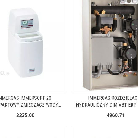
MMERGAS IMMERSOFT 20
IMMERGAS ROZDZIELAC
PAKTOWY ZMIĘCZACZ WODY
HYDRAULICZNY DIM ABT ERP
IS.0020
3.025609
3335.00
4960.71