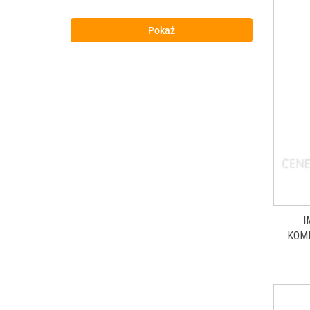
Pokaż
I
KOM