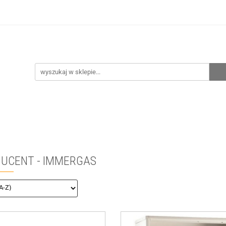
hnia
Ogrzewanie
Centralne odkurzanie
Prze
CENA ZESTAWÓW
Kontakt
Raty/Leasing
CENTRALNE ODKURZANIE
PRZEPOMPOWNIE
WYPRZE
UCENT - IMMERGAS