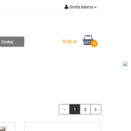
Strefa klienta
pompownie
Zaloguj się
Zarejestruj się
Dodaj zgłoszenie
0,00 zł
0
DAŻ
WYCENA ZESTAWÓW
KONTAKT
1
2