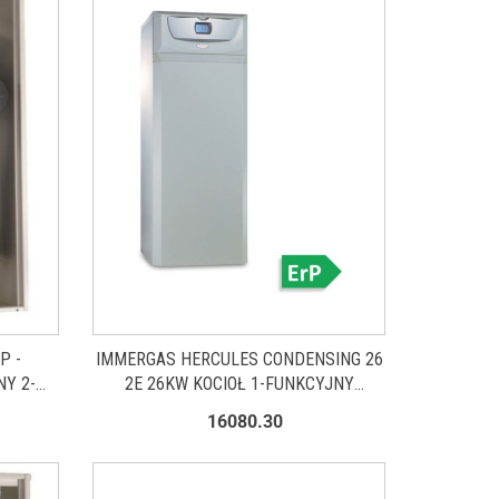
P -
IMMERGAS HERCULES CONDENSING 26
Y 2-
2E 26KW KOCIOŁ 1-FUNKCYJNY
KONDENSACYJNY ZASOBNIK
16080.30
WBUDOWANY 120L ERP 3.025492