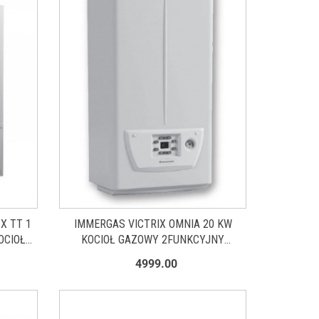
X TT 1
IMMERGAS VICTRIX OMNIA 20 KW
OCIOŁ
KOCIOŁ GAZOWY 2FUNKCYJNY
3.028358
4999.00