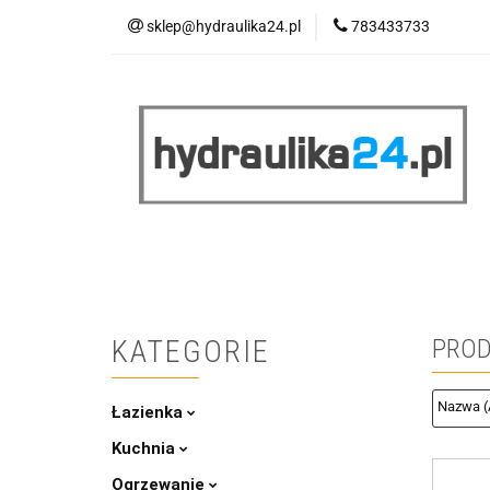
sklep@hydraulika24.pl
783433733
Łazienka
Kuc
Wyprzedaż
WY
ŁAZIENKA
KUCHNIA
OGRZEWANIE
RATY/LEASING
KATEGORIE
PROD
Łazienka
Kuchnia
Ogrzewanie