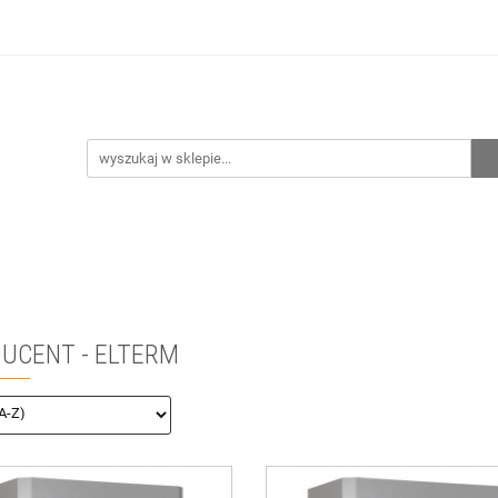
hnia
Ogrzewanie
Centralne odkurzanie
Przepo
CENA ZESTAWÓW
Kontakt
Raty/Leasing
CENTRALNE ODKURZANIE
PRZEPOMPOWNIE
WYPRZED
UCENT - ELTERM