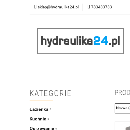
sklep@hydraulika24.pl
783433733
Łazienka
Kuc
Wyprzedaż
WY
ŁAZIENKA
KUCHNIA
OGRZEWANIE
RATY/LEASING
KATEGORIE
PROD
Łazienka
Kuchnia
Ogrzewanie