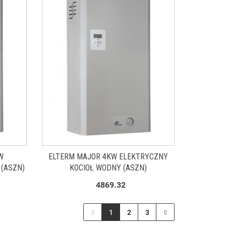
W
ELTERM MAJOR 4KW ELEKTRYCZNY
 (ASZN)
KOCIOŁ WODNY (ASZN)
4869.32
1
2
3