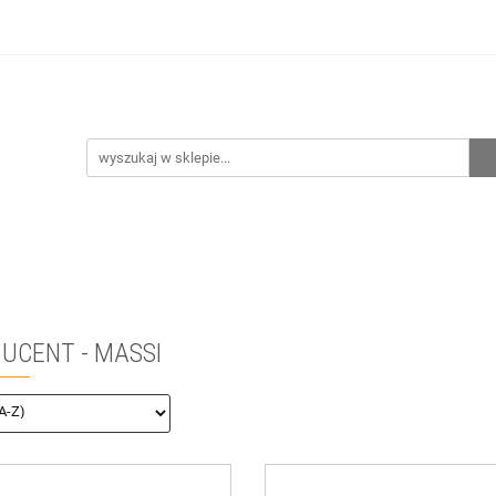
hnia
Ogrzewanie
Centralne odkurzanie
Przepo
CENA ZESTAWÓW
Kontakt
Raty/Leasing
CENTRALNE ODKURZANIE
PRZEPOMPOWNIE
WYPRZED
UCENT - MASSI