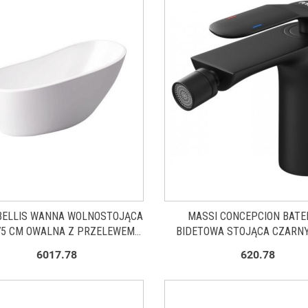
BELLIS WANNA WOLNOSTOJĄCA
MASSI CONCEPCION BATE
75 CM OWALNA Z PRZELEWEM
BIDETOWA STOJĄCA CZARN
BIAŁA MSWA-6522150P
MSBB-C007B
6017.78
620.78