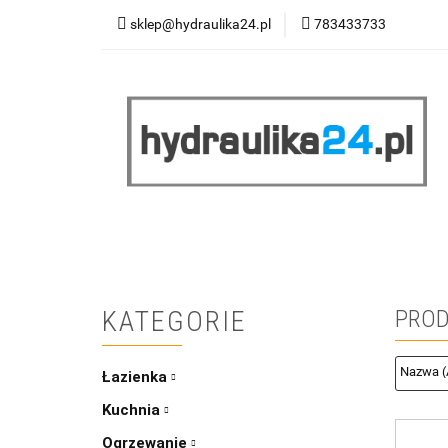
sklep@hydraulika24.pl
783433733
Łazienka
Kuc
Wyprzedaż
WY
ŁAZIENKA
KUCHNIA
OGRZEWANIE
RATY/LEASING
KATEGORIE
PROD
Łazienka
Kuchnia
Ogrzewanie