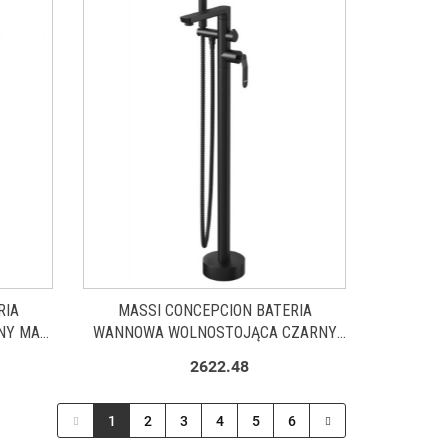
RIA
MASSI CONCEPCION BATERIA
NY MAT
WANNOWA WOLNOSTOJĄCA CZARNY
MAT MSBW-C007
2622.48
1
2
3
4
5
6