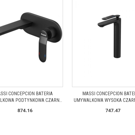
SSI CONCEPCION BATERIA
MASSI CONCEPCION BATE
LKOWA PODTYNKOWA CZARNY
UMYWALKOWA WYSOKA CZAR
MAT MSBWN-C007T
MSBU-C007W
874.16
747.47