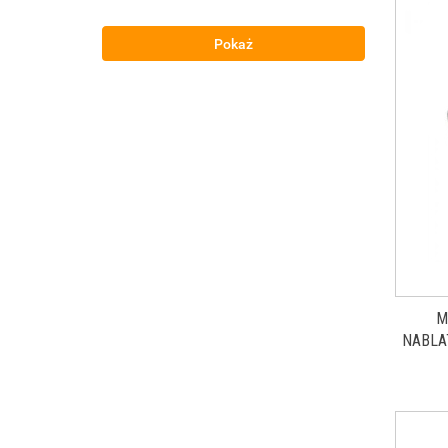
Pokaż
M
NABLA