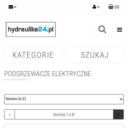
(
0
)
Zaloguj się
Zarejestruj się
Dodaj zgłoszenie
KATEGORIE
SZUKAJ
PODGRZEWACZE ELEKTRYCZNE