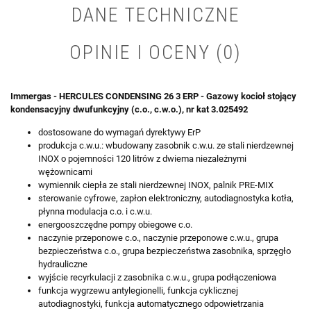
DANE TECHNICZNE
OPINIE I OCENY (0)
Immergas - HERCULES CONDENSING 26 3 ERP - Gazowy kocioł stojący
kondensacyjny dwufunkcyjny (c.o., c.w.o.), nr kat 3.025492
dostosowane do wymagań dyrektywy ErP
produkcja c.w.u.: wbudowany zasobnik c.w.u. ze stali nierdzewnej
INOX o pojemności 120 litrów z dwiema niezależnymi
wężownicami
wymiennik ciepła ze stali nierdzewnej INOX, palnik PRE-MIX
sterowanie cyfrowe, zapłon elektroniczny, autodiagnostyka kotła,
płynna modulacja c.o. i c.w.u.
energooszczędne pompy obiegowe c.o.
naczynie przeponowe c.o., naczynie przeponowe c.w.u., grupa
bezpieczeństwa c.o., grupa bezpieczeństwa zasobnika, sprzęgło
hydrauliczne
wyjście recyrkulacji z zasobnika c.w.u., grupa podłączeniowa
funkcja wygrzewu antylegionelli, funkcja cyklicznej
autodiagnostyki, funkcja automatycznego odpowietrzania