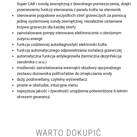
Super CAR i sondą zewnętrzną z dowolnego pomieszczenia, dzięki
przeniesieniu funkcji sterowania z panelu kotła na sterownik
sterowanie pogodowe wszystkich stref grzewczych za pomocą
jednej systemowej sondy zewnętrznej; niezależnie ustawiane
krzywe grzewcze dla każdej strefy
zainstalowane pompy sterowane elektronicznie o obniżonym
zużyciu energii
funkcja codziennej autodiagnostyki elektroniki kotła
funkcja automatycznego odpowietrzania instalacji grzewczej
automatyczna funkcja antylegionella (termiczna dezynfekcja
zasobnika c.w.u.)
możliwość zainstalowania wewnątrz obudowy opcjonalnego
zestawu dozownika polifosfatów do zmiękczania wody
duży, podświetlany, czytelny wyświetlacz
proste w obsłudze, intuicyjne menu
najwyższa jakość i żywotność urządzenia potwierdzona 5-letnim
okresem gwarancji
WARTO DOKUPIĆ