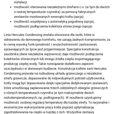
instalacji
możliwość sterowania niezależnymi strefami c.o. (w tym do dwóch
o niskiej temperaturze czynnika) za pomocą fabrycznych
zestawów montowanych wewnątrz kotła (opcja)
możliwość współpracy z automatyką pogodową (opcja),
możliwość podłączenia kolektora słonecznego (opcja)
Linia Hercules Condensing została stworzona dla osób, które w
odniesieniu do domowego komfortu, nie uznają żadnych kompromisów, za
to cenią wysoką funkcjonalność i wszechstronność zastosowań,
sprawiających ze życie jest przyjemniejsze. Specjalna konstrukcja
zasobnika (dwie niezależne wężownice) daje możliwość podłączenia
kolektorów słonecznych lub innego źródła ciepła wspomagającego
produkcję ciepłej wody. Takie rozwiązanie dodatkowo zapewni
oszczędności w domowym budżecie. Konstrukcja kotłów serii Hercules
Condensing pozwala na rozbudowę układu grzewczego o niezależne
strefy grzewcze, dopasowane do indywidualnych potrzeb użytkownika.
Kotły mogą być dopasowane dzięki specjalnie dedykowanym zestawom,
które umożliwiają zaplanowanie trzech oddzielnych obiegów grzewczych
o różnych temperaturach czynnika (w tym maksymalnie dwóch
niskotemperaturowych, np. podłogowych). W rezultacie uzyskujemy
możliwość osobnej regulacji temperatury dla każdej strefy. To racjonalne i
ekonomiczne wykorzystanie pracy kotła poprzez optymalizację
zapotrzebowania na ciepło w każdej z nich. Wszystkie zestawy