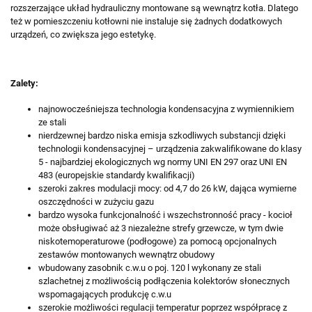
rozszerzające układ hydrauliczny montowane są wewnątrz kotła. Dlatego
też w pomieszczeniu kotłowni nie instaluje się żadnych dodatkowych
urządzeń, co zwiększa jego estetykę.
Zalety:
najnowocześniejsza technologia kondensacyjna z wymiennikiem
ze stali
nierdzewnej bardzo niska emisja szkodliwych substancji dzięki
technologii kondensacyjnej – urządzenia zakwalifikowane do klasy
5 - najbardziej ekologicznych wg normy UNI EN 297 oraz UNI EN
483 (europejskie standardy kwalifikacji)
szeroki zakres modulacji mocy: od 4,7 do 26 kW, dająca wymierne
oszczędności w zużyciu gazu
bardzo wysoka funkcjonalność i wszechstronność pracy - kocioł
może obsługiwać aż 3 niezależne strefy grzewcze, w tym dwie
niskotemoperaturowe (podłogowe) za pomocą opcjonalnych
zestawów montowanych wewnątrz obudowy
wbudowany zasobnik c.w.u o poj. 120 l wykonany ze stali
szlachetnej z możliwością podłączenia kolektorów słonecznych
wspomagających produkcję c.w.u
szerokie możliwości regulacji temperatur poprzez współpracę z