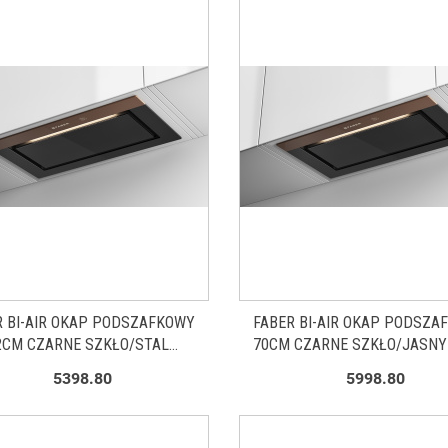
R BI-AIR OKAP PODSZAFKOWY
FABER BI-AIR OKAP PODSZA
2CM CZARNE SZKŁO/STAL
70CM CZARNE SZKŁO/JASNY
IERDZEWNA 305.0615.686
305.0615.687
5398.80
5998.80