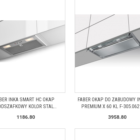
BER INKA SMART HC OKAP
FABER OKAP DO ZABUDOWY I
ODSZAFKOWY KOLOR STAL
PREMIUM X 60 KL F-305.062
DZEWNA 70CM 305.0599.308
1186.80
3958.80