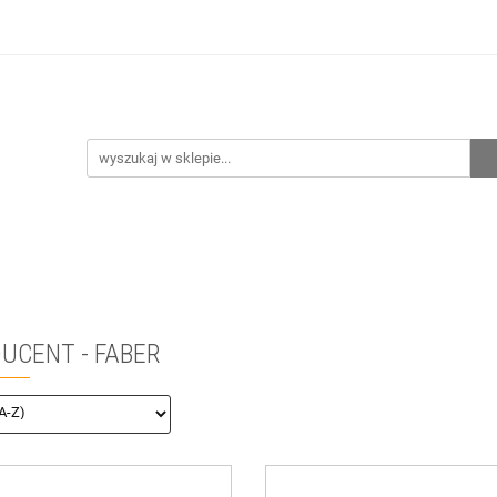
hnia
Ogrzewanie
Centralne odkurzanie
Przepo
CENA ZESTAWÓW
Kontakt
Raty/Leasing
CENTRALNE ODKURZANIE
PRZEPOMPOWNIE
WYPRZED
UCENT - FABER