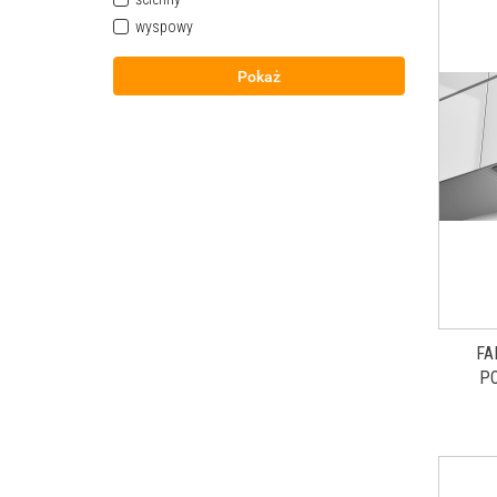
wyspowy
Pokaż
FA
P
NIER