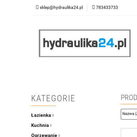
sklep@hydraulika24.pl
783433733
Łazienka
Kuc
Wyprzedaż
WY
ŁAZIENKA
KUCHNIA
OGRZEWANIE
RATY/LEASING
KATEGORIE
PROD
Łazienka
Kuchnia
Ogrzewanie