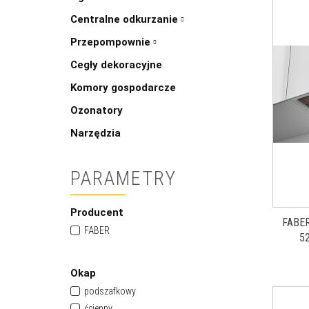
Centralne odkurzanie
Przepompownie
Cegły dekoracyjne
Komory gospodarcze
Ozonatory
Narzędzia
PARAMETRY
Producent
FABE
FABER
5
N
Okap
podszafkowy
ścienny