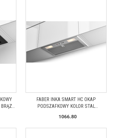
FKOWY
FABER INKA SMART HC OKAP
 BRĄZ
PODSZAFKOWY KOLOR STAL
NIERDZEWNA 52CM 305.0599.307
1066.80