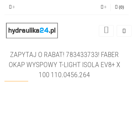
(
0
)
Zaloguj się
Zarejestruj się
Dodaj zgłoszenie
ZAPYTAJ O RABAT! 783433733! FABER
OKAP WYSPOWY T-LIGHT ISOLA EV8+ X
100 110.0456.264