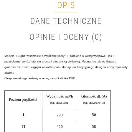
OPIS
DANE TECHNICZNE
OPINIE I OCENY (0)
Modele
T-Light,
w kształcie odwróconej litery “T” zarówno w wersji wyspowej, jak i
przyściennej wyróżniają się prostą i elegancką stylistyką. Mocna, metalowa listwa o
grubości ok. 5 mm, zagięta wokół korpusu dodaje do tradycyjnego designu nowy, wyrazisty
akcent.
Okap został wyposażony w nowy zespół silnika EVO.
Wydajność m3/h
Głośność dB(A)
Poziom prędkości
(wg. IEC61591)
(wg. IEC60704-3)
I
50
290
II
58
420