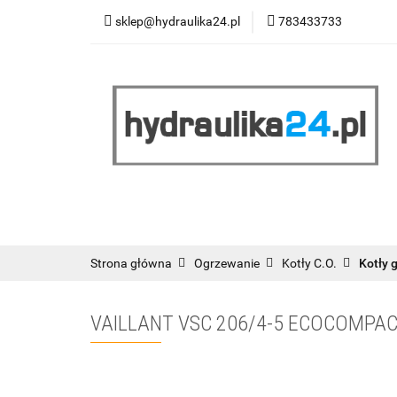
sklep@hydraulika24.pl
783433733
Łazienka
Kuc
Wyprzedaż
WY
ŁAZIENKA
KUCHNIA
OGRZEWANIE
RATY/LEASING
Strona główna
Ogrzewanie
Kotły C.O.
Kotły 
VAILLANT VSC 206/4-5 ECOCOMPAC