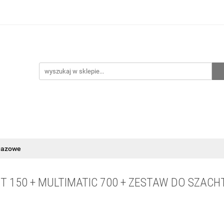
hnia
Ogrzewanie
Centralne odkurzanie
Przepo
CENA ZESTAWÓW
Kontakt
Raty/Leasing
CENTRALNE ODKURZANIE
PRZEPOMPOWNIE
WYPRZED
gazowe
T 150 + MULTIMATIC 700 + ZESTAW DO SZACH