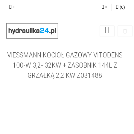
(
0
)
Zaloguj się
Zarejestruj się
Dodaj zgłoszenie
VIESSMANN KOCIOŁ GAZOWY VITODENS
100-W 3,2- 32KW + ZASOBNIK 144L Z
GRZAŁKĄ 2,2 KW Z031488