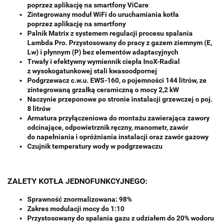
poprzez aplikację na smartfony ViCare
Zintegrowany moduł WiFi do uruchamiania kotła
poprzez aplikację na smartfony
Palnik Matrix z systemem regulacji procesu spalania
Lambda Pro. Przystosowany do pracy z gazem ziemnym (E,
Lw) i płynnym (P) bez elementów adaptacyjnych
Trwały i efektywny wymiennik ciepła InoX-Radial
z wysokogatunkowej stali kwasoodpornej
Podgrzewacz c.w.u. EWS-160, o pojemności 144 litrów, ze
zintegrowaną grzałką ceramiczną o mocy 2,2 kW
Naczynie przeponowe po stronie instalacji grzewczej o poj.
8 litrów
Armatura przyłączeniowa do montażu zawierająca zawory
odcinające, odpowietrznik ręczny, manometr, zawór
do napełniania i opróżniania instalacji oraz zawór gazowy
Czujnik temperatury wody w podgrzewaczu
ZALETY KOTŁA JEDNOFUNKCYJNEGO:
Sprawność znormalizowana: 98%
Zakres modulacji mocy do 1:10
Przystosowany do spalania gazu z udziałem do 20% wodoru