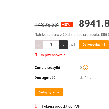
8941.
14828.88
-40%
Najniższa cena z 30 dni przed promocją:
8852
szt.
Do koszyka
Do przechowalni
Cena przesyłki
0
Dostępność
do 14 dni
Zadaj pytanie
Pobierz produkt do PDF