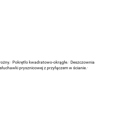
drożny.· Pokrętło kwadratowo-okrągłe.· Deszczownia
łuchawki prysznicowej z przyłączem w ścianie.·