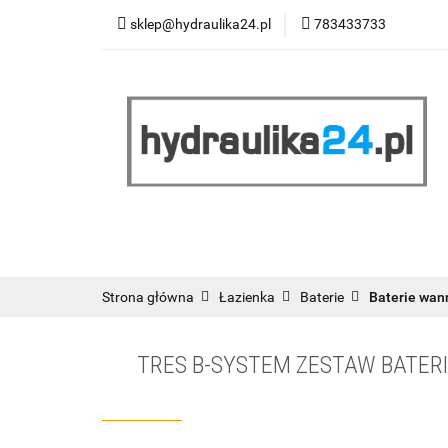
sklep@hydraulika24.pl
783433733
Łazienka
Kuc
Wyprzedaż
WY
ŁAZIENKA
KUCHNIA
OGRZEWANIE
RATY/LEASING
Strona główna
Łazienka
Baterie
Baterie wa
TRES B-SYSTEM ZESTAW BATER