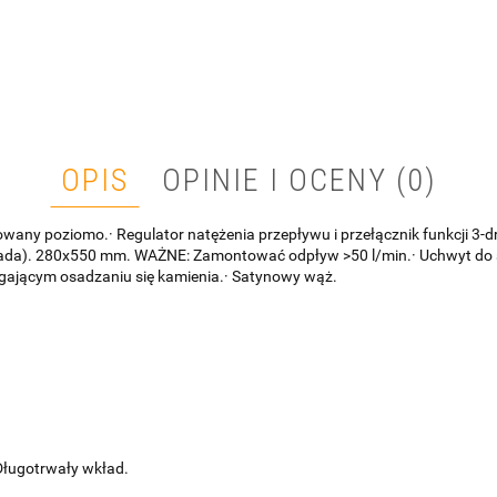
OPIS
OPINIE I OCENY (0)
wany poziomo.· Regulator natężenia przepływu i przełącznik funkcji 3-
askada). 280x550 mm. WAŻNE: Zamontować odpływ >50 l/min.· Uchwyt do s
ającym osadzaniu się kamienia.· Satynowy wąż.
Długotrwały wkład.