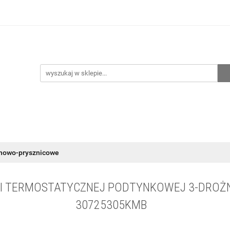
hnia
Ogrzewanie
Centralne odkurzanie
Przepo
CENA ZESTAWÓW
Kontakt
Raty/Leasing
CENTRALNE ODKURZANIE
PRZEPOMPOWNIE
WYPRZED
nnowo-prysznicowe
II TERMOSTATYCZNEJ PODTYNKOWEJ 3-DROŻN
30725305KMB