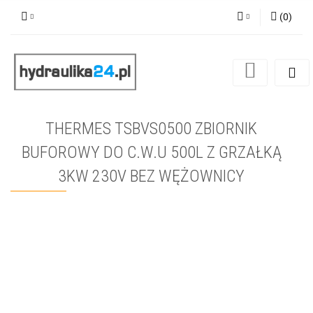
(
0
)
Zaloguj się
Zarejestruj się
Dodaj zgłoszenie
THERMES TSBVS0500 ZBIORNIK
BUFOROWY DO C.W.U 500L Z GRZAŁKĄ
3KW 230V BEZ WĘŻOWNICY