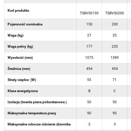
Kod produktu
TSBVS0150
TSBVS0200
Pojemność nominalna
150
200
Waga (kg)
27
35
Waga pełny (kg)
177
235
Wysokość (mm)
1075
1389
Średnica (mm)
454
454
Straty cieplne (W)
55
71
Klasa energetyczna
B
C
Izolacja (twarda piana poliuretanowa )
50
50
Maksymalna temperatura pracy
90
90
Maksymalne robocze ciśnienie zbiornika
3
3