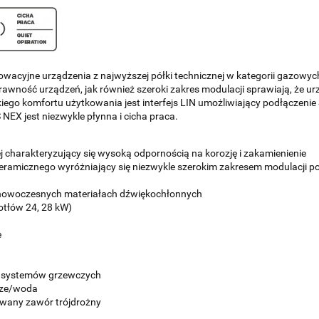
cyjne urządzenia z najwyższej półki technicznej w kategorii gazowy
awność urządzeń, jak również szeroki zakres modulacji sprawiają, że ur
ego komfortu użytkowania jest interfejs LIN umożliwiający podłączeni
NEX jest niezwykle płynna i cicha praca.
j charakteryzujący się wysoką odpornością na korozję i zakamienienie
eramicznego wyróżniający się niezwykle szerokim zakresem modulacji po
 nowoczesnych materiałach dźwiękochłonnych
kotłów 24, 28 kW)
e
o systemów grzewczych
rze/woda
wany zawór trójdrożny