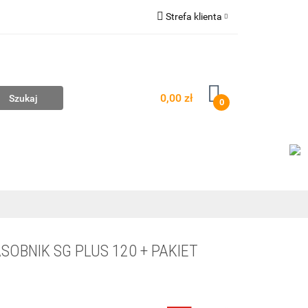
Strefa klienta
mpownie
Zaloguj się
Zarejestruj się
Dodaj zgłoszenie
0,00 zł
0
AŻ
WYCENA ZESTAWÓW
KONTAKT
OBNIK SG PLUS 120 + PAKIET