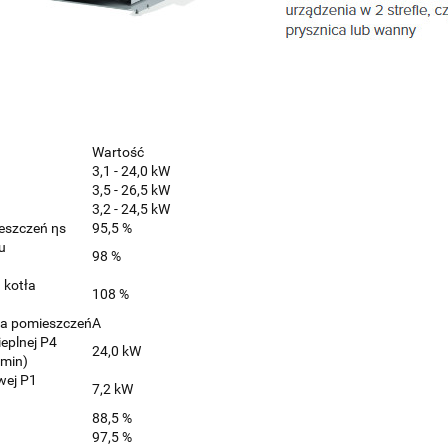
Wartość
3,1 - 24,0 kW
3,5 - 26,5 kW
3,2 - 24,5 kW
eszczeń ηs
95,5 %
u
98 %
 kotła
108 %
ia pomieszczeń
A
eplnej P4
24,0 kW
 min)
wej P1
7,2 kW
88,5 %
97,5 %