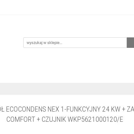
hnia
Ogrzewanie
Centralne odkurzanie
Przepo
CENA ZESTAWÓW
Kontakt
Raty/Leasing
CENTRALNE ODKURZANIE
PRZEPOMPOWNIE
WYPRZED
Ł ECOCONDENS NEX 1-FUNKCYJNY 24 KW + ZAS
COMFORT + CZUJNIK WKP5621000120/E