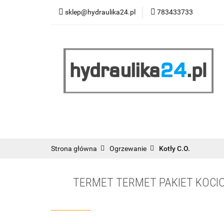
sklep@hydraulika24.pl
783433733
Łazienka
Kuc
Wyprzedaż
WY
ŁAZIENKA
KUCHNIA
OGRZEWANIE
RATY/LEASING
Strona główna
Ogrzewanie
Kotły C.O.
TERMET TERMET PAKIET KOCIO