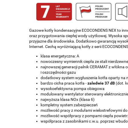
Gazowe kotły kondensacyjne ECOCONDENS NEX to innowa
oraz przygotowania ciepłej wody użytkowej. Wysoka spr
przyjazne dla środowiska. Dodatkowo gwarancją wysoki
Internet. Cechą wyróżniającą kotły z serii ECOCONDENS 
klasa energetyczna: A
nowoczesny wymiennik ciepła ze stali nierdzewne
najnowszej generacji palnik CERAMAT z włókna c
i oszczędności gazu
dodatkowy system wygłuszenia kotła oparty na
bardzo cicha praca kotła -
zaledwie 37 dB
(dot. 
wysokoefektywna pompa obiegowa
modulowany wentylator sterowany elektroniczni
najwyższa klasa NOx (klasa 6)
kompletny system zabezpieczeń
możliwość pracy z modułami wielostrefowymi d
możliwość współpracy z pompami ciepła powiet
współpraca z zasobnikami c.w.u. poprzez wbudo