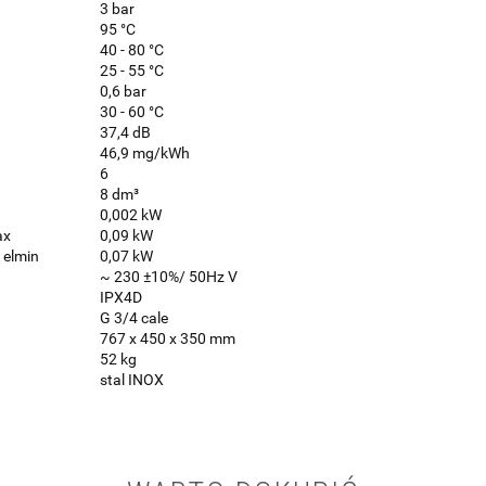
3 bar
95 °C
40 - 80 °C
25 - 55 °C
0,6 bar
30 - 60 °C
37,4 dB
46,9 mg/kWh
6
8 dm³
0,002 kW
ax
0,09 kW
 elmin
0,07 kW
~ 230 ±10%/ 50Hz V
IPX4D
G 3/4 cale
767 x 450 x 350 mm
52 kg
stal INOX