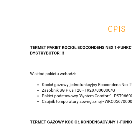
OPIS
TERMET PAKIET KOCIOŁ ECOCONDENS NEX 1-FUNKCY
DYSTRYBUTOR !!!
W skład pakietu wchodzi:
Kocioł gazowy jednofunkcyjny Ecocondens Nex
Zasobnik SG Plus 120 - T9287000000/G
Pakiet podstawowy "System Comfort" - PST966
Czujnik temperatury zewnętrznej - WKC0567000
TERMET GAZOWY KOCIOŁ KONDENSACYJNY 1-FUNK