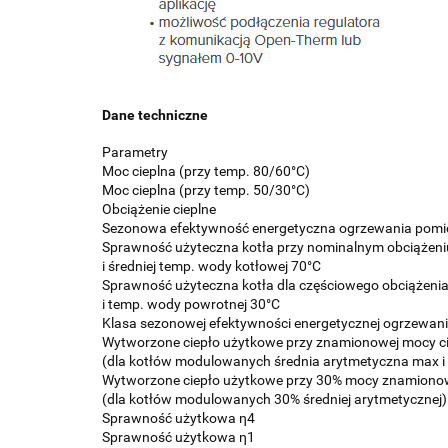
Dane techniczne
Parametry
Moc cieplna (przy temp. 80/60°C)
Moc cieplna (przy temp. 50/30°C)
Obciążenie cieplne
Sezonowa efektywność energetyczna ogrzewania pomi
Sprawność użyteczna kotła przy nominalnym obciążeni
i średniej temp. wody kotłowej 70°C
Sprawność użyteczna kotła dla częściowego obciążenia
i temp. wody powrotnej 30°C
Klasa sezonowej efektywności energetycznej ogrzewan
Wytworzone ciepło użytkowe przy znamionowej mocy ci
(dla kotłów modulowanych średnia arytmetyczna max i
Wytworzone ciepło użytkowe przy 30% mocy znamiono
(dla kotłów modulowanych 30% średniej arytmetycznej)
Sprawność użytkowa η4
Sprawność użytkowa η1