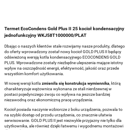
Termet EcoCondens Gold Plus II 25 kocioł kondensacyjny
jednofunkcyjny WKJ58T1000000/PLAT
Dbając o naszych klientów stale rozwijamy nasze produkty, dlatego
do oferty wprowadzony został nowy kocioł GOLD PLUS II będący
odświeżoną wersją kotła kondensacyjnego ECOCONDENS GOLD
PLUS. Wprowadzone zostały niezbędne ulepszenia mające istotny
wpływ na oszczędność energii, efektywność, jakość oraz przede
wszystkim komfort użytkowania.
W nowej wersji kotła
zmieniła się konstrukcja wymiennika
, którą
charakteryzuje wężownica wykonana ze stali nierdzewnej w
postaci pojedynczego zwoju co wpływa na jeszcze bardziej
niezawodną oraz ekonomiczną pracę urządzenia.
Kocioł posiada naczynie wzbiorcze z boku urządzenia, pozwala to
na szybki dostęp od przodu urządzenia, co znacznie ułatwia
serwisowanie. GOLD PLUS II jest niezwykle przyjazny nie tylko dla
użytkownika, ale również dzięki łatwemu i wygodnemu montażowi