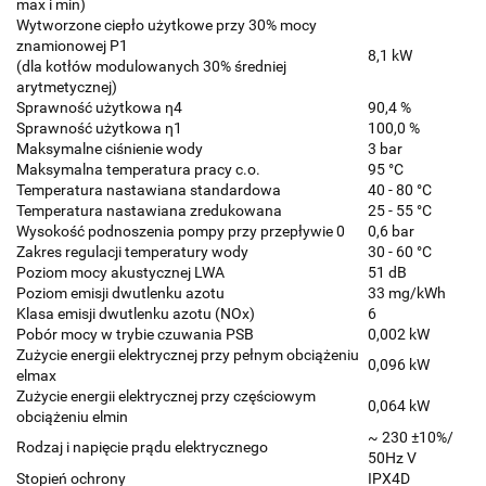
max i min)
Wytworzone ciepło użytkowe przy 30% mocy
znamionowej P1
8,1 kW
(dla kotłów modulowanych 30% średniej
arytmetycznej)
Sprawność użytkowa η4
90,4 %
Sprawność użytkowa η1
100,0 %
Maksymalne ciśnienie wody
3 bar
Maksymalna temperatura pracy c.o.
95 °C
Temperatura nastawiana standardowa
40 - 80 °C
Temperatura nastawiana zredukowana
25 - 55 °C
Wysokość podnoszenia pompy przy przepływie 0
0,6 bar
Zakres regulacji temperatury wody
30 - 60 °C
Poziom mocy akustycznej LWA
51 dB
Poziom emisji dwutlenku azotu
33 mg/kWh
Klasa emisji dwutlenku azotu (NOx)
6
Pobór mocy w trybie czuwania PSB
0,002 kW
Zużycie energii elektrycznej przy pełnym obciążeniu
0,096 kW
elmax
Zużycie energii elektrycznej przy częściowym
0,064 kW
obciążeniu elmin
~ 230 ±10%/
Rodzaj i napięcie prądu elektrycznego
50Hz V
Stopień ochrony
IPX4D