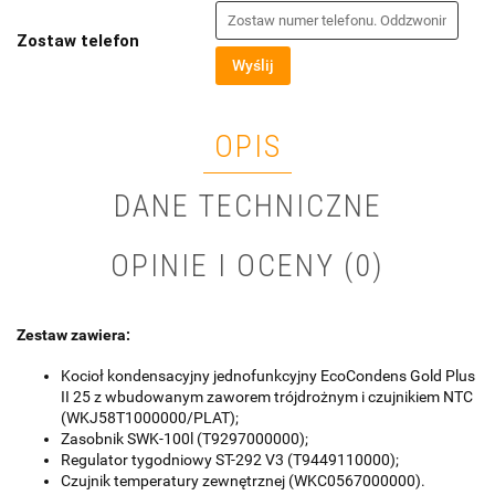
Zostaw telefon
Wyślij
OPIS
DANE TECHNICZNE
OPINIE I OCENY (0)
Zestaw zawiera:
Kocioł kondensacyjny jednofunkcyjny EcoCondens Gold Plus
II 25 z wbudowanym zaworem trójdrożnym i czujnikiem NTC
(WKJ58T1000000/PLAT);
Zasobnik SWK-100l (T9297000000);
Regulator tygodniowy ST-292 V3 (T9449110000);
Czujnik temperatury zewnętrznej (WKC0567000000).