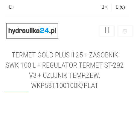
(
0
)
Zaloguj się
Zarejestruj się
Dodaj zgłoszenie
TERMET GOLD PLUS II 25 + ZASOBNIK
SWK 100 L + REGULATOR TERMET ST-292
V3 + CZUJNIK TEMP.ZEW.
WKP58T100100K/PLAT