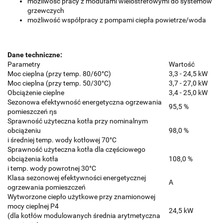
możliwość pracy z modułami wielostrefowymi do systemów
grzewczych
możliwość współpracy z pompami ciepła powietrze/woda
Dane techniczne:
Parametry
Wartość
Moc cieplna (przy temp. 80/60°C)
3,3 - 24,5 kW
Moc cieplna (przy temp. 50/30°C)
3,7 - 27,0 kW
Obciążenie cieplne
3,4 - 25,0 kW
Sezonowa efektywność energetyczna ogrzewania
95,5 %
pomieszczeń ηs
Sprawność użyteczna kotła przy nominalnym
obciążeniu
98,0 %
i średniej temp. wody kotłowej 70°C
Sprawność użyteczna kotła dla częściowego
obciążenia kotła
108,0 %
i temp. wody powrotnej 30°C
Klasa sezonowej efektywności energetycznej
A
ogrzewania pomieszczeń
Wytworzone ciepło użytkowe przy znamionowej
mocy cieplnej P4
24,5 kW
(dla kotłów modulowanych średnia arytmetyczna