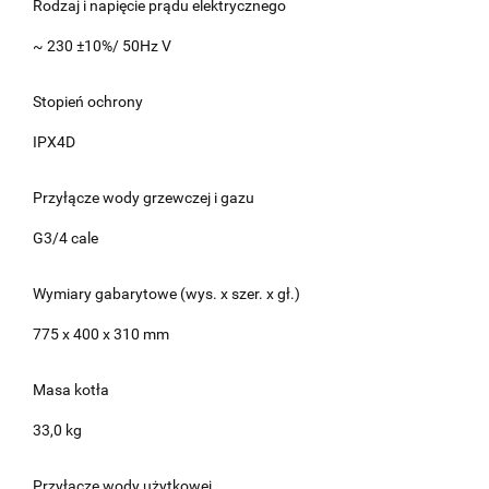
Rodzaj i napięcie prądu elektrycznego
~ 230 ±10%/ 50Hz V
Stopień ochrony
IPX4D
Przyłącze wody grzewczej i gazu
G3/4 cale
Wymiary gabarytowe (wys. x szer. x gł.)
775 x 400 x 310 mm
Masa kotła
33,0 kg
Przyłącze wody użytkowej