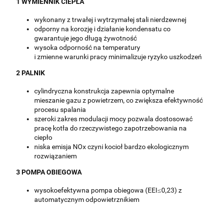
1
WYMIENNIK CIEPŁA
wykonany z trwałej i wytrzymałej stali nierdzewnej
odporny na korozję i działanie kondensatu co
gwarantuje jego długą żywotność
wysoka odporność na temperatury
i zmienne warunki pracy minimalizuje ryzyko uszkodzeń
2
PALNIK
cylindryczna konstrukcja zapewnia optymalne
mieszanie gazu z powietrzem, co zwiększa efektywność
procesu spalania
szeroki zakres modulacji mocy pozwala dostosować
pracę kotła do rzeczywistego zapotrzebowania na
ciepło
niska emisja NOx czyni kocioł bardzo ekologicznym
rozwiązaniem
3
POMPA OBIEGOWA
wysokoefektywna pompa obiegowa (EEI≤0,23) z
automatycznym odpowietrznikiem