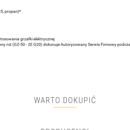
5, propan)*
y
osowania grzałki elektrycznej
inny niż (GZ-50 - 2E G20) dokonuje Autoryzowany Serwis Firmowy podc
WARTO DOKUPIĆ