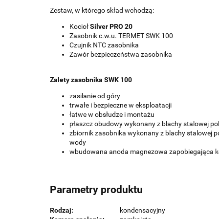
Zestaw, w którego skład wchodzą:
Kocioł
Silver PRO 20
Zasobnik c.w.u. TERMET SWK 100
Czujnik NTC zasobnika
Zawór bezpieczeństwa zasobnika
Zalety zasobnika SWK 100
zasilanie od góry
trwałe i bezpieczne w eksploatacji
łatwe w obsłudze i montażu
płaszcz obudowy wykonany z blachy stalowej pok
zbiornik zasobnika wykonany z blachy stalowej p
wody
wbudowana anoda magnezowa zapobiegająca koro
Parametry produktu
Rodzaj:
kondensacyjny