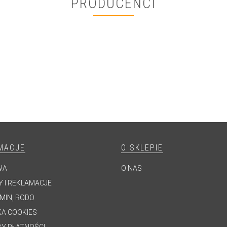
PRODUCENCI
MACJE
O SKLEPIE
WA
O NAS
 I REKLAMACJE
MIN, RODO
KA COOKIES
Y PŁATNOŚCI