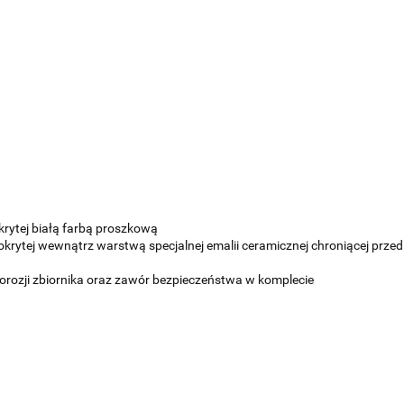
rytej białą farbą proszkową
okrytej wewnątrz warstwą specjalnej emalii ceramicznej chroniącej prze
zji zbiornika oraz zawór bezpieczeństwa w komplecie