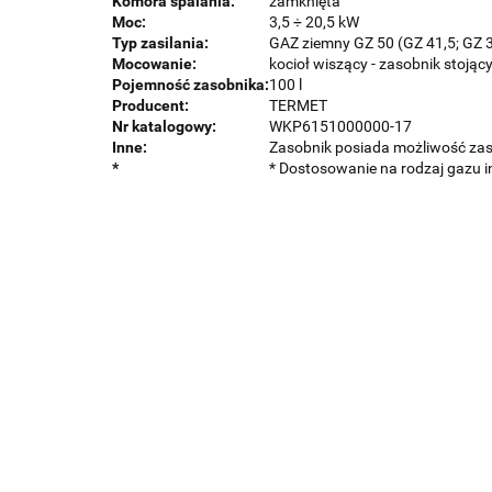
Komora spalania:
zamknięta
Moc:
3,5 ÷ 20,5 kW
Typ zasilania:
GAZ ziemny GZ 50 (GZ 41,5; GZ 3
Mocowanie:
kocioł wiszący - zasobnik stojąc
Pojemność zasobnika:
100 l
Producent:
TERMET
Nr katalogowy:
WKP6151000000-17
Inne:
Zasobnik posiada możliwość zast
*
* Dostosowanie na rodzaj gazu 