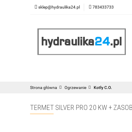
sklep@hydraulika24.pl
783433733
Łazienka
Kuc
Wyprzedaż
WY
ŁAZIENKA
KUCHNIA
OGRZEWANIE
RATY/LEASING
Strona główna
Ogrzewanie
Kotły C.O.
TERMET SILVER PRO 20 KW + ZASO