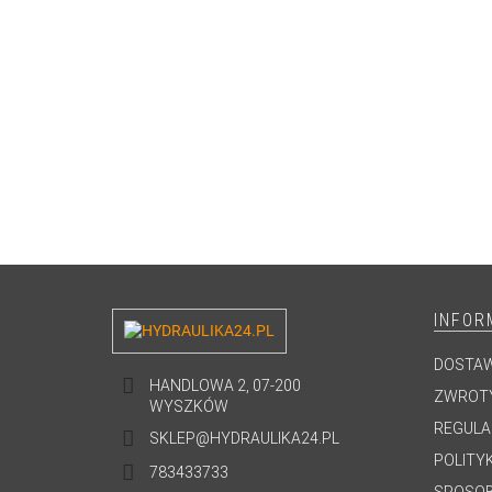
INFOR
DOSTA
HANDLOWA 2, 07-200
ZWROTY
WYSZKÓW
REGULA
SKLEP@HYDRAULIKA24.PL
POLITY
783433733
SPOSOB