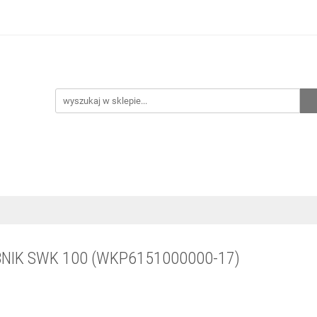
hnia
Ogrzewanie
Centralne odkurzanie
Przepo
CENA ZESTAWÓW
Kontakt
Raty/Leasing
CENTRALNE ODKURZANIE
PRZEPOMPOWNIE
WYPRZED
BNIK SWK 100 (WKP6151000000-17)