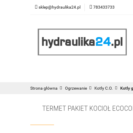
sklep@hydraulika24.pl
783433733
Łazienka
Kuc
Wyprzedaż
WY
ŁAZIENKA
KUCHNIA
OGRZEWANIE
RATY/LEASING
Strona główna
Ogrzewanie
Kotły C.O.
Kotły 
TERMET PAKIET KOCIOŁ ECOCO