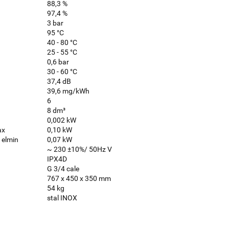
88,3 %
97,4 %
3 bar
95 °C
40 - 80 °C
25 - 55 °C
0,6 bar
30 - 60 °C
37,4 dB
39,6 mg/kWh
6
8 dm³
0,002 kW
ax
0,10 kW
 elmin
0,07 kW
~ 230 ±10%/ 50Hz V
IPX4D
G 3/4 cale
767 x 450 x 350 mm
54 kg
stal INOX