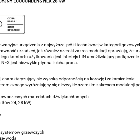
CYJNY ECOCONDENS NEX 28 KW
cyjne urządzenia z najwyższej półki technicznej w kategorii gazowy
awność urządzeń, jak również szeroki zakres modulacji sprawiają, że ur
ego komfortu użytkowania jest interfejs LIN umożliwiający podłączeni
NEX jest niezwykle płynna i cicha praca.
j charakteryzujący się wysoką odpornością na korozję i zakamienienie
eramicznego wyróżniający się niezwykle szerokim zakresem modulacji po
 nowoczesnych materiałach dźwiękochłonnych
kotłów 24, 28 kW)
e
o systemów grzewczych
rze/woda