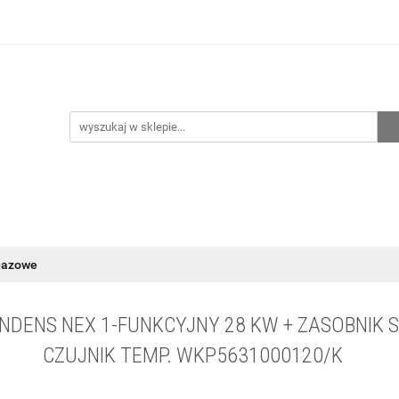
hnia
Ogrzewanie
Centralne odkurzanie
Przepo
CENA ZESTAWÓW
Kontakt
Raty/Leasing
CENTRALNE ODKURZANIE
PRZEPOMPOWNIE
WYPRZED
gazowe
NDENS NEX 1-FUNKCYJNY 28 KW + ZASOBNIK 
CZUJNIK TEMP. WKP5631000120/K