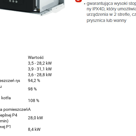
Wartość
3,5 - 28,2 kW
3,9 - 31,1 kW
3,6 - 28,8 kW
eszczeń ηs
94,2 %
u
98 %
 kotła
108 %
ia pomieszczeń
A
eplnej P4
28,0 kW
 min)
wej P1
8,4 kW