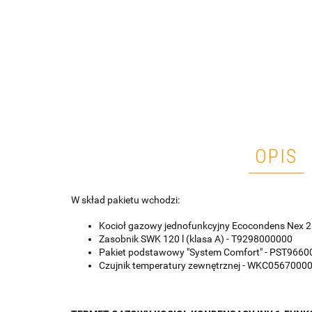
OPIS
W skład pakietu wchodzi:
Kocioł gazowy jednofunkcyjny Ecocondens Nex
Zasobnik SWK 120 l (klasa A) - T9298000000
Pakiet podstawowy "System Comfort" - PST966
Czujnik temperatury zewnętrznej - WKC0567000