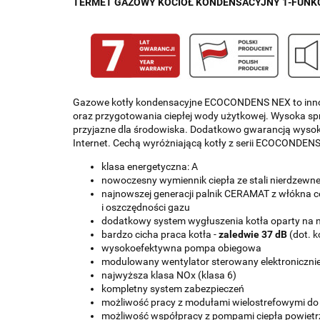
TERMET GAZOWY KOCIOŁ KONDENSACYJNY 1-FUNK
Gazowe kotły kondensacyjne ECOCONDENS NEX to innowa
oraz przygotowania ciepłej wody użytkowej. Wysoka spr
przyjazne dla środowiska. Dodatkowo gwarancją wysoki
Internet. Cechą wyróżniającą kotły z serii ECOCONDENS 
klasa energetyczna: A
nowoczesny wymiennik ciepła ze stali nierdzewne
najnowszej generacji palnik CERAMAT z włókna c
i oszczędności gazu
dodatkowy system wygłuszenia kotła oparty na
bardzo cicha praca kotła -
zaledwie 37 dB
(dot. 
wysokoefektywna pompa obiegowa
modulowany wentylator sterowany elektroniczni
najwyższa klasa NOx (klasa 6)
kompletny system zabezpieczeń
możliwość pracy z modułami wielostrefowymi d
możliwość współpracy z pompami ciepła powiet