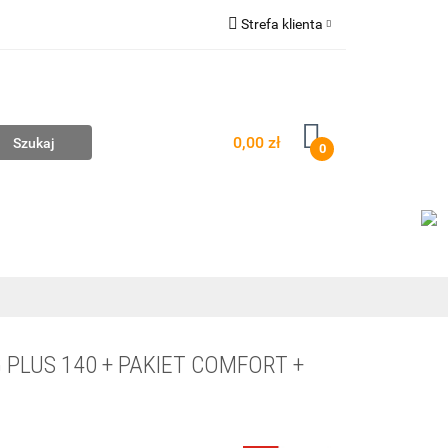
Strefa klienta
mpownie
Zaloguj się
Zarejestruj się
Dodaj zgłoszenie
0,00 zł
0
AŻ
WYCENA ZESTAWÓW
KONTAKT
PLUS 140 + PAKIET COMFORT +