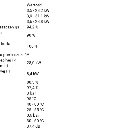
Wartość
3,5 - 28,2 kW
3,9 - 31,1 kW
3,6 - 28,8 kW
eszczeń ηs
94,2 %
u
98 %
 kotła
108 %
ia pomieszczeń
A
eplnej P4
28,0 kW
 min)
wej P1
8,4 kW
88,3 %
97,4 %
3 bar
95 °C
40 - 80 °C
25 - 55 °C
0,6 bar
30 - 60 °C
37,4 dB