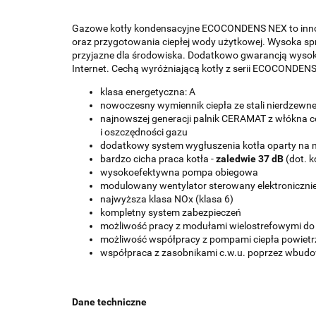
Gazowe kotły kondensacyjne ECOCONDENS NEX to innowa
oraz przygotowania ciepłej wody użytkowej. Wysoka spr
przyjazne dla środowiska. Dodatkowo gwarancją wysoki
Internet. Cechą wyróżniającą kotły z serii ECOCONDENS 
klasa energetyczna: A
nowoczesny wymiennik ciepła ze stali nierdzewne
najnowszej generacji palnik CERAMAT z włókna c
i oszczędności gazu
dodatkowy system wygłuszenia kotła oparty na
bardzo cicha praca kotła -
zaledwie 37 dB
(dot. 
wysokoefektywna pompa obiegowa
modulowany wentylator sterowany elektroniczni
najwyższa klasa NOx (klasa 6)
kompletny system zabezpieczeń
możliwość pracy z modułami wielostrefowymi d
możliwość współpracy z pompami ciepła powiet
współpraca z zasobnikami c.w.u. poprzez wbudo
Dane techniczne