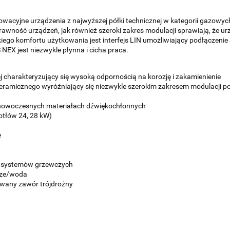
cyjne urządzenia z najwyższej półki technicznej w kategorii gazowy
awność urządzeń, jak również szeroki zakres modulacji sprawiają, że ur
ego komfortu użytkowania jest interfejs LIN umożliwiający podłączeni
NEX jest niezwykle płynna i cicha praca.
j charakteryzujący się wysoką odpornością na korozję i zakamienienie
eramicznego wyróżniający się niezwykle szerokim zakresem modulacji po
 nowoczesnych materiałach dźwiękochłonnych
kotłów 24, 28 kW)
e
o systemów grzewczych
rze/woda
wany zawór trójdrożny