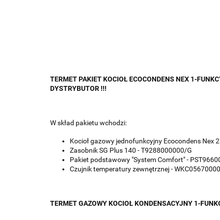
TERMET PAKIET KOCIOŁ ECOCONDENS NEX 1-FUNKCY
DYSTRYBUTOR !!!
W skład pakietu wchodzi:
Kocioł gazowy jednofunkcyjny Ecocondens Nex
Zasobnik SG Plus 140 - T9288000000/G
Pakiet podstawowy "System Comfort" - PST966
Czujnik temperatury zewnętrznej - WKC0567000
TERMET GAZOWY KOCIOŁ KONDENSACYJNY 1-FUNK