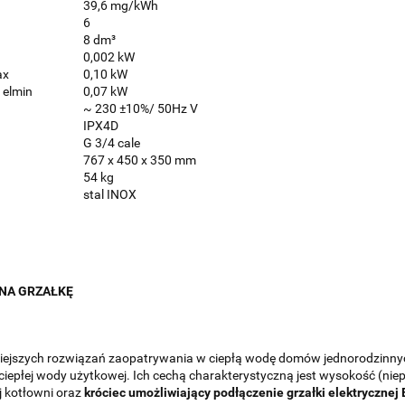
39,6 mg/kWh
6
8 dm³
0,002 kW
ax
0,10 kW
 elmin
0,07 kW
~ 230 ±10%/ 50Hz V
IPX4D
G 3/4 cale
767 x 450 x 350 mm
54 kg
stal INOX
 NA GRZAŁKĘ
ejszych rozwiązań zaopatrywania w ciepłą wodę domów jednorodzinnych
ru ciepłej wody użytkowej. Ich cechą charakterystyczną jest wysokość (
j kotłowni oraz
króciec umożliwiający podłączenie grzałki elektrycznej 