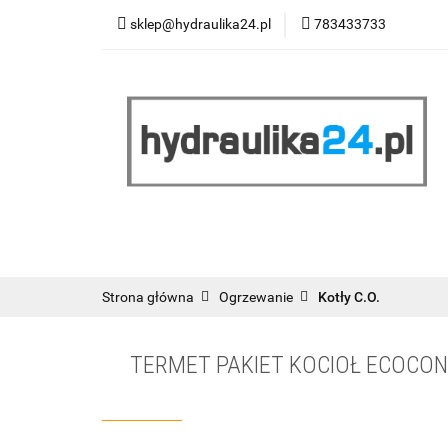
sklep@hydraulika24.pl
783433733
Łazienka
Kuc
Wyprzedaż
WY
ŁAZIENKA
KUCHNIA
OGRZEWANIE
RATY/LEASING
Strona główna
Ogrzewanie
Kotły C.O.
TERMET PAKIET KOCIOŁ ECOCOND