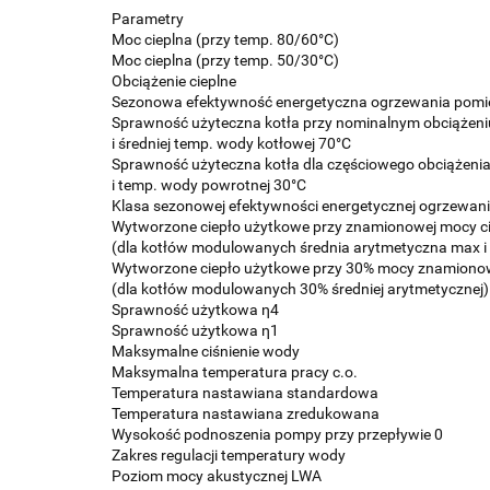
Parametry
Moc cieplna (przy temp. 80/60°C)
Moc cieplna (przy temp. 50/30°C)
Obciążenie cieplne
Sezonowa efektywność energetyczna ogrzewania pomi
Sprawność użyteczna kotła przy nominalnym obciążeni
i średniej temp. wody kotłowej 70°C
Sprawność użyteczna kotła dla częściowego obciążenia
i temp. wody powrotnej 30°C
Klasa sezonowej efektywności energetycznej ogrzewan
Wytworzone ciepło użytkowe przy znamionowej mocy ci
(dla kotłów modulowanych średnia arytmetyczna max i
Wytworzone ciepło użytkowe przy 30% mocy znamiono
(dla kotłów modulowanych 30% średniej arytmetycznej)
Sprawność użytkowa η4
Sprawność użytkowa η1
Maksymalne ciśnienie wody
Maksymalna temperatura pracy c.o.
Temperatura nastawiana standardowa
Temperatura nastawiana zredukowana
Wysokość podnoszenia pompy przy przepływie 0
Zakres regulacji temperatury wody
Poziom mocy akustycznej LWA