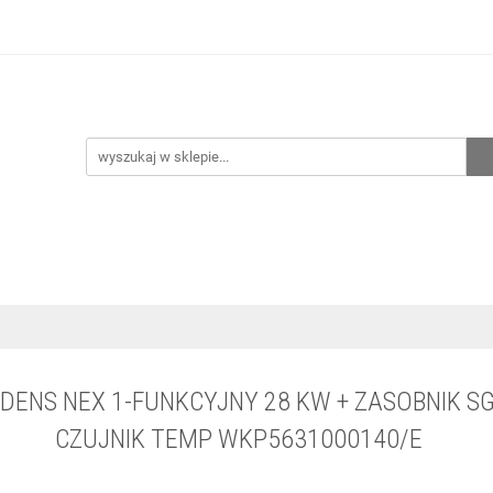
hnia
Ogrzewanie
Centralne odkurzanie
Przepo
CENA ZESTAWÓW
Kontakt
Raty/Leasing
CENTRALNE ODKURZANIE
PRZEPOMPOWNIE
WYPRZED
ENS NEX 1-FUNKCYJNY 28 KW + ZASOBNIK SG 
CZUJNIK TEMP WKP5631000140/E