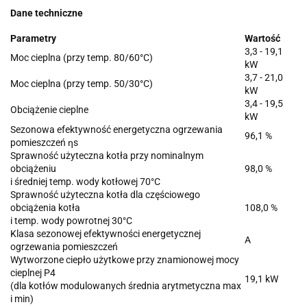
Dane techniczne
Parametry
Wartość
3,3 - 19,1
Moc cieplna (przy temp. 80/60°C)
kW
3,7 - 21,0
Moc cieplna (przy temp. 50/30°C)
kW
3,4 - 19,5
Obciążenie cieplne
kW
Sezonowa efektywność energetyczna ogrzewania
96,1 %
pomieszczeń ηs
Sprawność użyteczna kotła przy nominalnym
obciążeniu
98,0 %
i średniej temp. wody kotłowej 70°C
Sprawność użyteczna kotła dla częściowego
obciążenia kotła
108,0 %
i temp. wody powrotnej 30°C
Klasa sezonowej efektywności energetycznej
A
ogrzewania pomieszczeń
Wytworzone ciepło użytkowe przy znamionowej mocy
cieplnej P4
19,1 kW
(dla kotłów modulowanych średnia arytmetyczna max
i min)