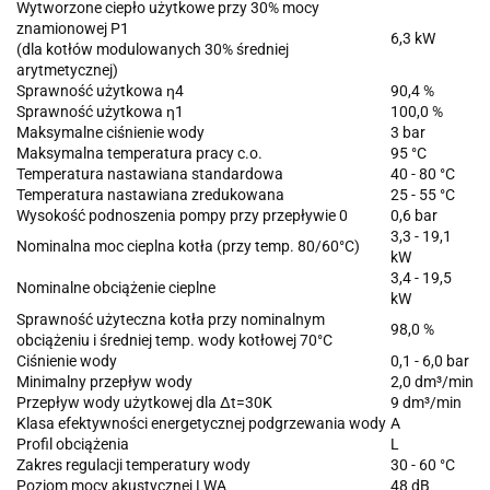
Wytworzone ciepło użytkowe przy 30% mocy
znamionowej P1
6,3 kW
(dla kotłów modulowanych 30% średniej
arytmetycznej)
Sprawność użytkowa η4
90,4 %
Sprawność użytkowa η1
100,0 %
Maksymalne ciśnienie wody
3 bar
Maksymalna temperatura pracy c.o.
95 °C
Temperatura nastawiana standardowa
40 - 80 °C
Temperatura nastawiana zredukowana
25 - 55 °C
Wysokość podnoszenia pompy przy przepływie 0
0,6 bar
3,3 - 19,1
Nominalna moc cieplna kotła (przy temp. 80/60°C)
kW
3,4 - 19,5
Nominalne obciążenie cieplne
kW
Sprawność użyteczna kotła przy nominalnym
98,0 %
obciążeniu i średniej temp. wody kotłowej 70°C
Ciśnienie wody
0,1 - 6,0 bar
Minimalny przepływ wody
2,0 dm³/min
Przepływ wody użytkowej dla Δt=30K
9 dm³/min
Klasa efektywności energetycznej podgrzewania wody
A
Profil obciążenia
L
Zakres regulacji temperatury wody
30 - 60 °C
Poziom mocy akustycznej LWA
48 dB