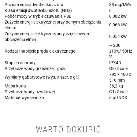
Poziom emisji dwutlenku azotu
33 mg/kWh
Klasa emisji dwutlenku azotu (NOx)
6
Pobór mocy w trybie czuwania PSB
0,002 kW
Zużycie energii elektrycznej przy pełnym obciążeniu
0,066 kW
elmax
Zużycie energii elektrycznej przy częściowym
0,054 kW
obciążeniu elmin
~ 230
Rodzaj i napięcie prądu elektrycznego
±10%/ 50Hz
V
Stopień ochrony
IPX4D
Przyłącze wody grzewczej i gazu
G3/4 cale
793 x 400 x
Wymiary gabarytowe (wys. x szer. x gł.)
310 mm
Masa kotła
36,2 kg
Przyłącze wody użytkowej
G1/2 cale
Materiał wymiennika
stal INOX
WARTO DOKUPIĆ