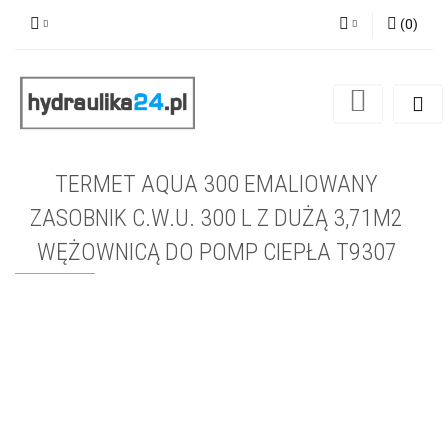
(
0
)
Zaloguj się
Zarejestruj się
Dodaj zgłoszenie
TERMET AQUA 300 EMALIOWANY
ZASOBNIK C.W.U. 300 L Z DUŻĄ 3,71M2
WĘŻOWNICĄ DO POMP CIEPŁA T9307