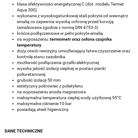
klasa efektywności energetycznej C (dot. modelu Termet
Aqua 300)
wykonane z wysokogatunkowej stali pokryte od wewnątrz
emalią co zapewnia wysoką ochronę przed korozją
(emaliowane zgodnie z normą DIN 4753-3)
króćce podłączeniowe w pełni pokryte emalią
na wyposażeniu:
termometr oraz osłona czujnika
temperatury
duży otwór rewizyjny umożliwiający łatwe czyszczenie oraz
kontrolę stanu zasobnika
możliwość podłączenia grzałki elektrycznej
wysoka jakość izolacji cieplnej w postaci pianki
poliuretanowej
grubość izolacji 50 mm
estetyczny pokrowiec z polietylenu
na wyposażeniu anoda magnezowa
maksymalna temperatura ciepłej wody użytkowej 95°C
maksymalne ciśnienie 10 bar
posiadają atest higieniczny
DANE TECHNICZNE