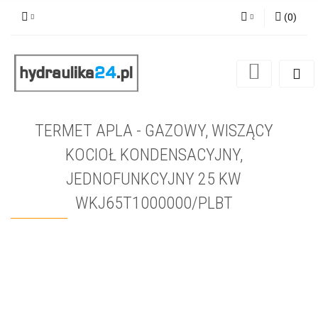
(
0
)
Zaloguj się
Zarejestruj się
Dodaj zgłoszenie
TERMET APLA - GAZOWY, WISZĄCY
KOCIOŁ KONDENSACYJNY,
JEDNOFUNKCYJNY 25 KW
WKJ65T1000000/PLBT