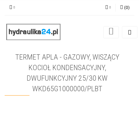
(
0
)
Zaloguj się
Zarejestruj się
Dodaj zgłoszenie
TERMET APLA - GAZOWY, WISZĄCY
KOCIOŁ KONDENSACYJNY,
DWUFUNKCYJNY 25/30 KW
WKD65G1000000/PLBT